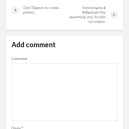
Ξανά Τζάμπολ στο τοπικό
Αποτελέσματα &
μπάσκετ.
Βαθμολογία 17ης
αγωνιστικής στην Α1 πόλο
των ανδρών.
Add comment
Comment
Όνομα
*