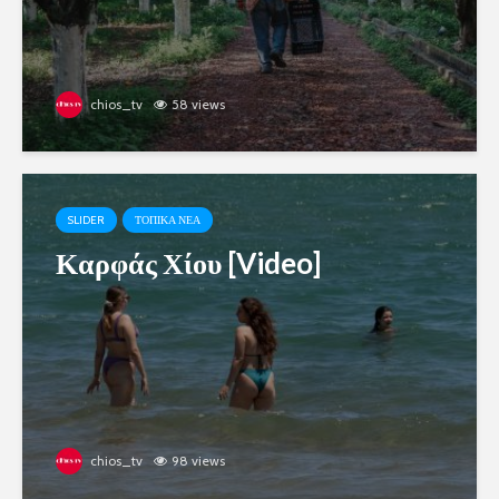
chios_tv
58 views
SLIDER
ΤΟΠΙΚΑ ΝΕΑ
Καρφάς Χίου [Video]
chios_tv
98 views