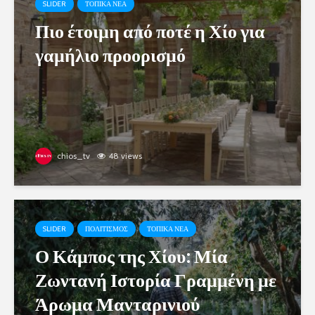
SLIDER
ΤΟΠΙΚΑ ΝΕΑ
Πιο έτοιμη από ποτέ η Χίο για
γαμήλιο προορισμό
chios_tv
48 views
SLIDER
ΠΟΛΙΤΙΣΜΟΣ
ΤΟΠΙΚΑ ΝΕΑ
Ο Κάμπος της Χίου: Μία
Ζωντανή Ιστορία Γραμμένη με
Άρωμα Μανταρινιού