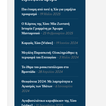
Πιο έτοιμη από ποτέ η Χίο για γαμήλιο
προορισμό
19 Μαΐου 2025
Ο Κάμπος της Χίου: Μία Ζωντανή
Ιστορία Γραμμένη με Άρωμα
Μανταρινιού
25 Φεβρουαρίου 2025
Καρφάς Χίου [Video]
19 Ιουνίου 2024
Μεγάλη Παρασκευή: Ολοκληρώθηκε η
περιφορά του Επιταφίου
3 Μαΐου 2024
Το έθιμο του ρουκετοπόλεμου στο
Βροντάδο
28 Απριλίου 2024
Θεοφάνεια 2024: Με λαμπρότητα ο
Αγιασμός των Υδάτων
6 Ιανουαρίου
2024
Αγιοβασιλιάτικα καραβάκια» της Χίου
[video]
31 Δεκεμβρίου 2023