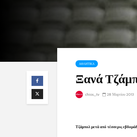
ΑΘΛΗΤΙΚΑ
Ξανά Τζάμπ
chios_tv
28 Μαρτίου 2013
Τζάμπολ μετά από τέσσερις εβδομά