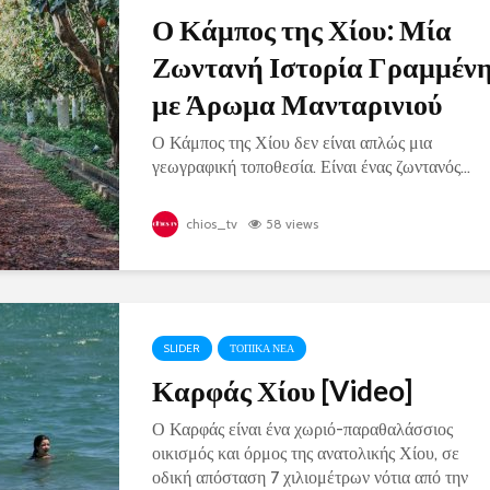
Ο Κάμπος της Χίου: Μία
Ζωντανή Ιστορία Γραμμέν
με Άρωμα Μανταρινιού
Ο Κάμπος της Χίου δεν είναι απλώς μια
γεωγραφική τοποθεσία. Είναι ένας ζωντανός...
chios_tv
58 views
SLIDER
ΤΟΠΙΚΑ ΝΕΑ
Καρφάς Χίου [Video]
Ο Καρφάς είναι ένα χωριό-παραθαλάσσιος
οικισμός και όρμος της ανατολικής Χίου, σε
οδική απόσταση 7 χιλιομέτρων νότια από την