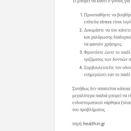
Τι μπορεί να κάνει ο γονιός για
Προσπαθήστε να βοηθήσετ
επίπεδα stress είναι λιγ
Δοκιμάστε να του κάνετε
και χαλάρωσης διαδοχικά
να φανούν χρήσιμες.
Φροντίστε ώστε το παιδί
τριξίματος των δοντιών 
Συμβουλευτείτε τον οδον
ενημερώσει εαν το παιδί 
Συνήθως δεν απαιτείται κάποια
μεγαλύτερα παιδιά μπορεί να 
ενδοστοματικού νάρθηκα (πλασ
του προβλήματος.
πηγή: health.in.gr