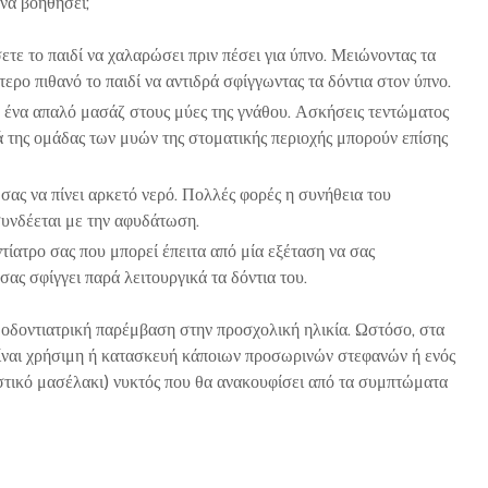
 να βοηθήσει;
ε το παιδί να χαλαρώσει πριν πέσει για ύπνο. Μειώνοντας τα
ότερο πιθανό το παιδί να αντιδρά σφίγγωντας τα δόντια στον ύπνο.
 ένα απαλό μασάζ στους μύες της γνάθου. Ασκήσεις τεντώματος
 της ομάδας των μυών της στοματικής περιοχής μπορούν επίσης
 σας να πίνει αρκετό νερό. Πολλές φορές η συνήθεια του
συνδέεται με την αφυδάτωση.
τίατρο σας που μπορεί έπειτα από μία εξέταση να σας
σας σφίγγει παρά λειτουργικά τα δόντια του.
 οδοντιατρική παρέμβαση στην προσχολική ηλικία. Ωστόσο, στα
είναι χρήσιμη ή κατασκευή κάποιων προσωρινών στεφανών ή ενός
τικό μασέλακι) νυκτός που θα ανακουφίσει από τα συμπτώματα