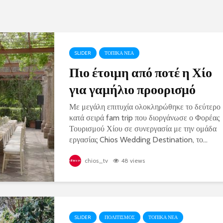
SLIDER
ΤΟΠΙΚΑ ΝΕΑ
Πιο έτοιμη από ποτέ η Χίο
για γαμήλιο προορισμό
Με μεγάλη επιτυχία ολοκληρώθηκε το δεύτερο
κατά σειρά fam trip που διοργάνωσε ο Φορέας
Τουρισμού Χίου σε συνεργασία με την ομάδα
εργασίας Chios Wedding Destination, το...
chios_tv
48 views
SLIDER
ΠΟΛΙΤΙΣΜΟΣ
ΤΟΠΙΚΑ ΝΕΑ