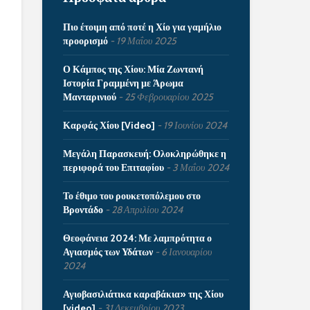
Πιο έτοιμη από ποτέ η Χίο για γαμήλιο
προορισμό
19 Μαΐου 2025
Ο Κάμπος της Χίου: Μία Ζωντανή
Ιστορία Γραμμένη με Άρωμα
Μανταρινιού
25 Φεβρουαρίου 2025
Καρφάς Χίου [Video]
19 Ιουνίου 2024
Μεγάλη Παρασκευή: Ολοκληρώθηκε η
περιφορά του Επιταφίου
3 Μαΐου 2024
Το έθιμο του ρουκετοπόλεμου στο
Βροντάδο
28 Απριλίου 2024
Θεοφάνεια 2024: Με λαμπρότητα ο
Αγιασμός των Υδάτων
6 Ιανουαρίου
2024
Αγιοβασιλιάτικα καραβάκια» της Χίου
[video]
31 Δεκεμβρίου 2023