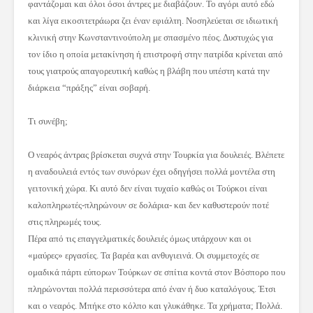
φαντάζομαι και όλοι όσοι άντρες με διαβάζουν. Το αγόρι αυτό εδώ
και λίγα εικοσιτετράωρα ζει έναν εφιάλτη. Νοσηλεύεται σε ιδιωτική
κλινική στην Κωνσταντινούπολη με σπασμένο πέoς. Δυστυχώς για
τον ίδιο η οποία μετακίνηση ή επιστροφή στην πατρίδα κρίνεται από
τους γιατρούς απαγορευτική καθώς η βλάβη που υπέστη κατά την
διάρκεια “πράξης” είναι σοβαρή.
Τι συνέβη;
Ο νεαρός άντρας βρίσκεται συχνά στην Τουρκία για δουλειές. Βλέπετε
η αναδουλειά εντός των συνόρων έχει οδηγήσει πολλά μοντέλα στη
γειτονική χώρα. Κι αυτό δεν είναι τυχαίο καθώς οι Τούρκοι είναι
καλοπληρωτές-πληρώνουν σε δολάρια- και δεν καθυστερούν ποτέ
στις πληρωμές τους.
Πέρα από τις επαγγελματικές δουλειές όμως υπάρχουν και οι
«μαύρες» εργασίες. Τα βαρέα και ανθυγιεινά. Οι συμμετοχές σε
ομαδικά πάρτι εύπορων Τούρκων σε σπίτια κοντά στον Βόσπορο που
πληρώνονται πολλά περισσότερα από έναν ή δυο καταλόγους. Έτσι
και ο νεαρός. Μπήκε στο κόλπο και γλυκάθηκε. Τα χρήματα; Πολλά.