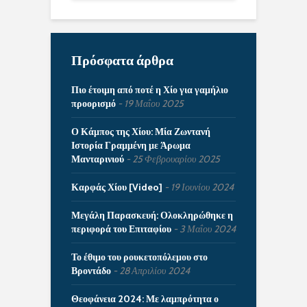
Πρόσφατα άρθρα
Πιο έτοιμη από ποτέ η Χίο για γαμήλιο
προορισμό
19 Μαΐου 2025
Ο Κάμπος της Χίου: Μία Ζωντανή
Ιστορία Γραμμένη με Άρωμα
Μανταρινιού
25 Φεβρουαρίου 2025
Καρφάς Χίου [Video]
19 Ιουνίου 2024
Μεγάλη Παρασκευή: Ολοκληρώθηκε η
περιφορά του Επιταφίου
3 Μαΐου 2024
Το έθιμο του ρουκετοπόλεμου στο
Βροντάδο
28 Απριλίου 2024
Θεοφάνεια 2024: Με λαμπρότητα ο