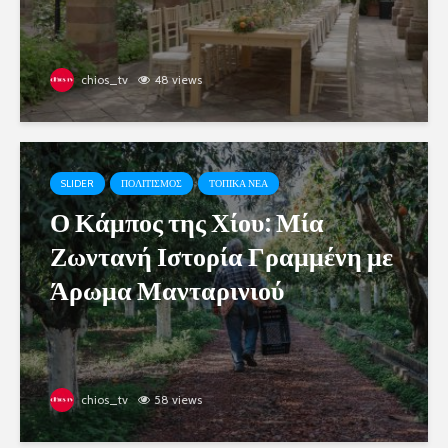
chios_tv
48 views
SLIDER
ΠΟΛΙΤΙΣΜΟΣ
ΤΟΠΙΚΑ ΝΕΑ
Ο Κάμπος της Χίου: Μία
Ζωντανή Ιστορία Γραμμένη με
Άρωμα Μανταρινιού
chios_tv
58 views