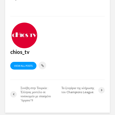
chios_tv
VIEW ALL POSTS
Συνέβη στην Τουρκία :
Τα ζευγάρια της κλήρωσης
Έλληνας μοντέλο σε
του Champions League.
νοσοκομείο με σπασμένο
“όργανο”!!