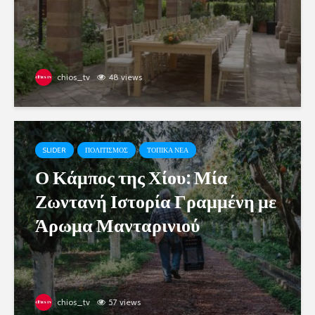
chios_tv
48 views
SLIDER
ΠΟΛΙΤΙΣΜΟΣ
ΤΟΠΙΚΑ ΝΕΑ
Ο Κάμπος της Χίου: Μία
Ζωντανή Ιστορία Γραμμένη με
Άρωμα Μανταρινιού
chios_tv
57 views