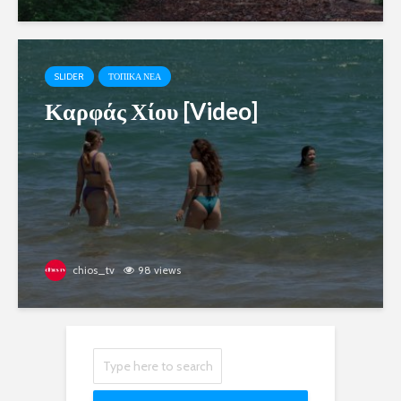
SLIDER
ΤΟΠΙΚΑ ΝΕΑ
Καρφάς Χίου [Video]
chios_tv
98 views