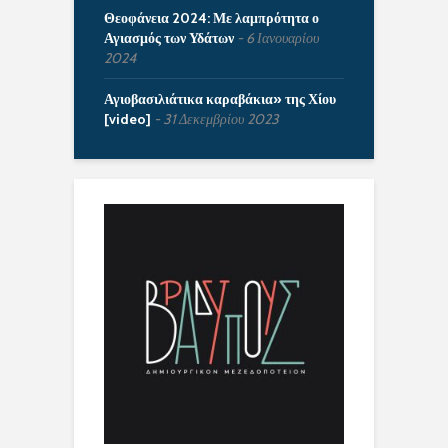
Θεοφάνεια 2024: Με λαμπρότητα ο
Αγιασμός των Υδάτων
6 Ιανουαρίου
2024
Αγιοβασιλιάτικα καραβάκια» της Χίου
[video]
31 Δεκεμβρίου 2023