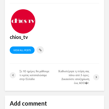
chios_tv
VIEW ALL POSTS
Σε 10 ημέρες θα μάθουμε
Καθυστέρησε η πτήση σας
τι κρέας καταναλώσαμε
πάνω από 3 ώρες;
στην Ελλάδα
Δικαιούστε αποζημίωση
έως 600�!.
Add comment