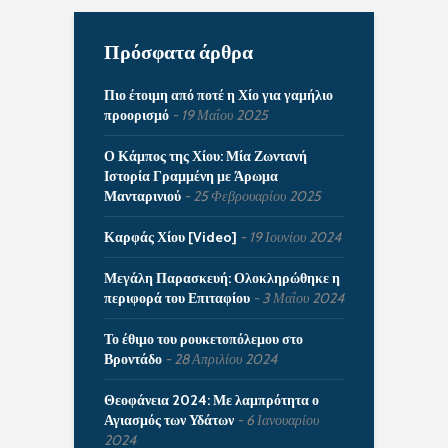
Πρόσφατα άρθρα
Πιο έτοιμη από ποτέ η Χίο για γαμήλιο
προορισμό
19 Μαΐου 2025
Ο Κάμπος της Χίου: Μία Ζωντανή
Ιστορία Γραμμένη με Άρωμα
Μανταρινιού
25 Φεβρουαρίου 2025
Καρφάς Χίου [Video]
19 Ιουνίου 2024
Μεγάλη Παρασκευή: Ολοκληρώθηκε η
περιφορά του Επιταφίου
3 Μαΐου 2024
Το έθιμο του ρουκετοπόλεμου στο
Βροντάδο
28 Απριλίου 2024
Θεοφάνεια 2024: Με λαμπρότητα ο
Αγιασμός των Υδάτων
6 Ιανουαρίου
2024