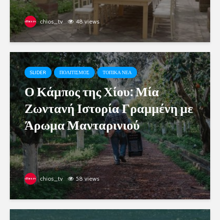
chios_tv
48 views
SLIDER
ΠΟΛΙΤΙΣΜΟΣ
ΤΟΠΙΚΑ ΝΕΑ
Ο Κάμπος της Χίου: Μία
Ζωντανή Ιστορία Γραμμένη με
Άρωμα Μανταρινιού
chios_tv
58 views