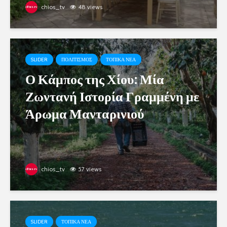
chios_tv
48 views
SLIDER
ΠΟΛΙΤΙΣΜΟΣ
ΤΟΠΙΚΑ ΝΕΑ
Ο Κάμπος της Χίου: Μία
Ζωντανή Ιστορία Γραμμένη με
Άρωμα Μανταρινιού
chios_tv
57 views
SLIDER
ΤΟΠΙΚΑ ΝΕΑ