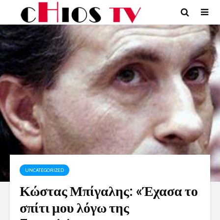
UNCATEGORIZED
Κώστας Μπίγαλης: «Έχασα το
σπίτι μου λόγω της