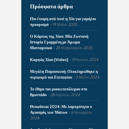
Πρόσφατα άρθρα
Πιο έτοιμη από ποτέ η Χίο για γαμήλιο
προορισμό
19 Μαΐου 2025
Ο Κάμπος της Χίου: Μία Ζωντανή
Ιστορία Γραμμένη με Άρωμα
Μανταρινιού
25 Φεβρουαρίου 2025
Καρφάς Χίου [Video]
19 Ιουνίου 2024
Μεγάλη Παρασκευή: Ολοκληρώθηκε η
περιφορά του Επιταφίου
3 Μαΐου 2024
Το έθιμο του ρουκετοπόλεμου στο
Βροντάδο
28 Απριλίου 2024
Θεοφάνεια 2024: Με λαμπρότητα ο
Αγιασμός των Υδάτων
6 Ιανουαρίου
2024