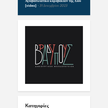
Αγιοβασιλιάτικα καραβάκια» της Χίου
[video]
31 Δεκεμβρίου 2023
Kατηγορίες