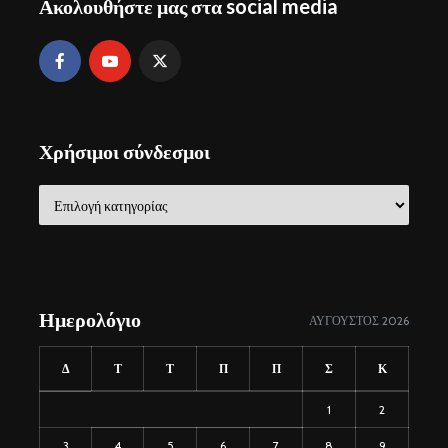
Ακολουθήστε μας στα social media
Χρήσιμοι σύνδεσμοι
Χρήσιμοι
σύνδεσμοι
Ημερολόγιο
ΑΎΓΟΥΣΤΟΣ 2026
Δ
Τ
Τ
Π
Π
Σ
Κ
1
2
3
4
5
6
7
8
9