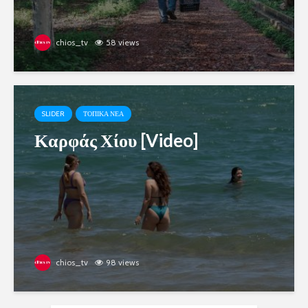
chios_tv
58 views
SLIDER
ΤΟΠΙΚΑ ΝΕΑ
Καρφάς Χίου [Video]
chios_tv
98 views