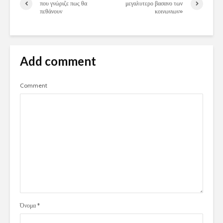
που γνώριζε πως θα
μεγαλυτερο βασανο των
πεθάνουν
κοινωνιων»
Add comment
Comment
Όνομα
*