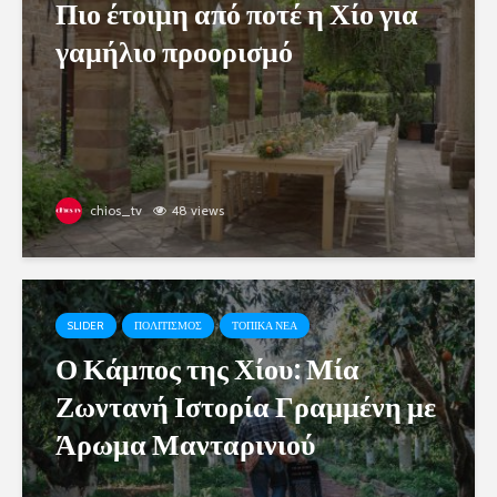
Πιο έτοιμη από ποτέ η Χίο για
γαμήλιο προορισμό
chios_tv
48 views
SLIDER
ΠΟΛΙΤΙΣΜΟΣ
ΤΟΠΙΚΑ ΝΕΑ
Ο Κάμπος της Χίου: Μία
Ζωντανή Ιστορία Γραμμένη με
Άρωμα Μανταρινιού