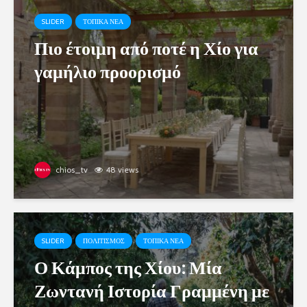
SLIDER
ΤΟΠΙΚΑ ΝΕΑ
Πιο έτοιμη από ποτέ η Χίο για
γαμήλιο προορισμό
chios_tv
48 views
SLIDER
ΠΟΛΙΤΙΣΜΟΣ
ΤΟΠΙΚΑ ΝΕΑ
Ο Κάμπος της Χίου: Μία
Ζωντανή Ιστορία Γραμμένη με