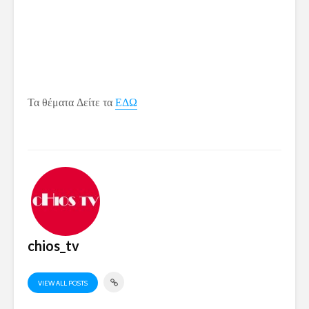
αναπαράγονται περισσότερο από τους λιγότερο προσαρμοσμένους.
Δ.5.: Σελίδα 124 σχολικού βιβλίου: « Σύμφωνα με την αρχή της
χρήσης και της αχρησίας…κατά την διάρκεια της ζωής τους»
ΟΡΟΣΗΜΟ ΠΕΙΡΑΙΑ
Τα θέματα Δείτε τα
ΕΔΩ
chios_tv
VIEW ALL POSTS