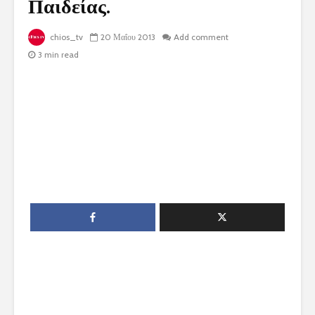
Παιδείας.
chios_tv
20 Μαΐου 2013
Add comment
3 min read
ΠΡΟΤΕΙΝΟΜΕΝΕΣ ΑΠΑΝΤΗΣΕΙΣ ΘΕΜΑΤΩΝ
ΒΙΟΛΟΓΙΑΣ ΓΕΝΙΚΗΣ ΠΑΙΔΕΙΑΣ
ΠΡΟΤΕΙΝΟΜΕΝΕΣ ΑΠΑΝΤΗΣΕΙΣ ΘΕΜΑΤΩΝ ΒΙΟΛΟΓΙΑΣ
ΓΕΝΙΚΗΣ ΠΑΙΔΕΙΑΣ