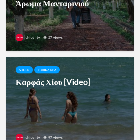
Άρωμα Μανταρινιού
chios_tv
57 views
SLIDER
ΤΟΠΙΚΑ ΝΕΑ
Καρφάς Χίου [Video]
chios_tv
97 views