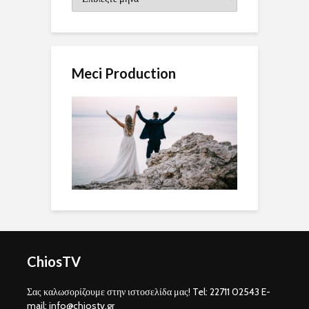
Meci Production
ChiosTV
Σας καλωσορίζουμε στην ιστοσελίδα μας! Tel: 22711 02543 E-
mail: info@chiostv.gr