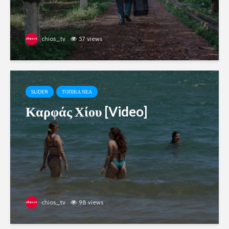
chios_tv
57 views
SLIDER
ΤΟΠΙΚΑ ΝΕΑ
Καρφάς Χίου [Video]
chios_tv
98 views