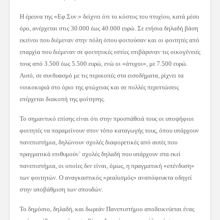
Η έρευνα της «Εφ.Συν.» δείχνει ότι το κόστος του πτυχίου, κατά μέσο
όρο, ανέρχεται στις 30.000 έως 40.000 ευρώ. Σε ετήσια δηλαδή βάση
εκείνοι που διέμεναν στην πόλη όπου φοιτούσαν και οι φοιτητές από
επαρχία που διέμεναν σε φοιτητικές εστίες επιβάρυναν τις οικογένειές
τους από 3.500 έως 5.500 ευρώ, ενώ οι «άτυχοι», με 7.500 ευρώ.
Αυτό, σε συνδυασμό με τις περικοπές στα εισοδήματα, ρίχνει τα
νοικοκυριά στο όριο της φτώχειας και σε πολλές περιπτώσεις
επέρχεται διακοπή της φοίτησης.
Το σημαντικό επίσης είναι ότι στην προσπάθειά τους οι υποψήφιοι
φοιτητές να παραμείνουν στον τόπο καταγωγής τους, όπου υπάρχουν
πανεπιστήμια, δηλώνουν σχολές διαφορετικές από αυτές που
πραγματικά επιθυμούν` σχολές δηλαδή που υπάρχουν στα εκεί
πανεπιστήμια, οι οποίες δεν είναι, όμως, η πραγματική «επένδυση»
των φοιτητών. Ο αναγκαστικός «ρεαλισμός» αναπόφευκτα οδηγεί
στην υποβάθμιση των σπουδών.
Το δημόσιο, δηλαδή, και δωρεάν Πανεπιστήμιο αποδεικνύεται ένας