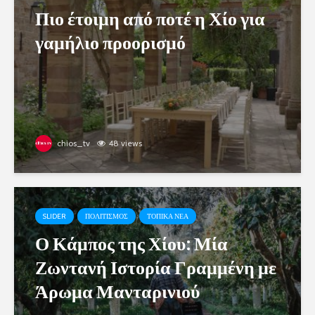
Πιο έτοιμη από ποτέ η Χίο για
γαμήλιο προορισμό
chios_tv
48 views
SLIDER
ΠΟΛΙΤΙΣΜΟΣ
ΤΟΠΙΚΑ ΝΕΑ
Ο Κάμπος της Χίου: Μία
Ζωντανή Ιστορία Γραμμένη με
Άρωμα Μανταρινιού