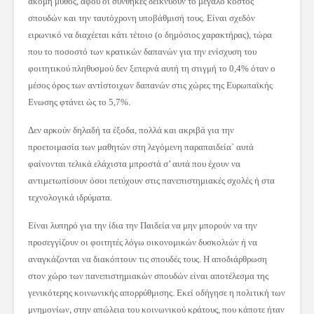
ακόμη μύθος, αφού οι συνθήκες δεικνύουν το μεγάλο κόστος
σπουδών και την ταυτόχρονη υποβάθμισή τους. Είναι σχεδόν
ειρωνικό να διαχέεται κάτι τέτοιο (ο δημόσιος χαρακτήρας), τώρα
που το ποσοστό των κρατικών δαπανών για την ενίσχυση του
φοιτητικού πληθυσμού δεν ξεπερνά αυτή τη στιγμή το 0,4% όταν ο
μέσος όρος των αντίστοιχων δαπανών στις χώρες της Ευρωπαϊκής
Ενωσης φτάνει ώς το 5,7%.
Δεν αρκούν δηλαδή τα έξοδα, πολλά και ακριβά για την
προετοιμασία των μαθητών στη λεγόμενη παραπαιδεία` αυτά
φαίνονται τελικά ελάχιστα μπροστά σ’ αυτά που έχουν να
αντιμετωπίσουν όσοι πετύχουν στις πανεπιστημιακές σχολές ή στα
τεχνολογικά ιδρύματα.
Είναι λυπηρό για την ίδια την Παιδεία να μην μπορούν να την
προσεγγίζουν οι φοιτητές λόγω οικονομικών δυσκολιών ή να
αναγκάζονται να διακόπτουν τις σπουδές τους. Η αποδιάρθρωση
στον χώρο των πανεπιστημιακών σπουδών είναι αποτέλεσμα της
γενικότερης κοινωνικής απορρύθμισης. Εκεί οδήγησε η πολιτική των
μνημονίων, στην απώλεια του κοινωνικού κράτους, που κάποτε ήταν