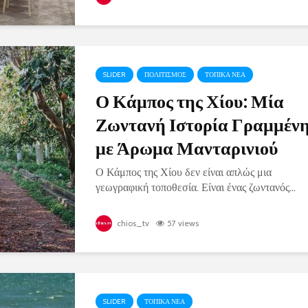
SLIDER
ΠΟΛΙΤΙΣΜΟΣ
ΤΟΠΙΚΑ ΝΕΑ
Ο Κάμπος της Χίου: Μία
Ζωντανή Ιστορία Γραμμέν
με Άρωμα Μανταρινιού
Ο Κάμπος της Χίου δεν είναι απλώς μια
γεωγραφική τοποθεσία. Είναι ένας ζωντανός...
chios_tv
57 views
SLIDER
ΤΟΠΙΚΑ ΝΕΑ