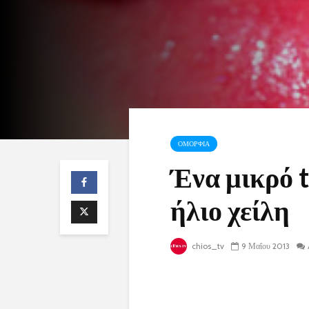
ΟΜΟΡΦΙΑ
Ένα μικρό t
ήλιο χείλη
chios_tv
9 Μαΐου 2013