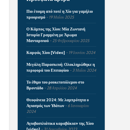
Πιο έτοιμη από ποτέ η Χίο για γαμήλιο
προορισμό
19 Μαΐου 2025
Ο Κάμπος της Χίου: Μία Ζωντανή
Ιστορία Γραμμένη με Άρωμα
Μανταρινιού
25 Φεβρουαρίου 2025
Καρφάς Χίου [Video]
19 Ιουνίου 2024
Μεγάλη Παρασκευή: Ολοκληρώθηκε η
περιφορά του Επιταφίου
3 Μαΐου 2024
Το έθιμο του ρουκετοπόλεμου στο
Βροντάδο
28 Απριλίου 2024
Θεοφάνεια 2024: Με λαμπρότητα ο
Αγιασμός των Υδάτων
6 Ιανουαρίου
2024
Αγιοβασιλιάτικα καραβάκια» της Χίου
[video]
31 Δεκεμβρίου 2023