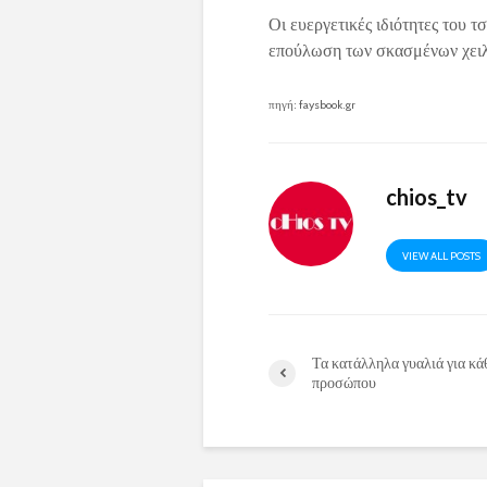
Οι ευεργετικές ιδιότητες του 
επούλωση των σκασμένων χει
πηγή: faysbook.gr
chios_tv
VIEW ALL POSTS
Τα κατάλληλα γυαλιά για κά
προσώπου