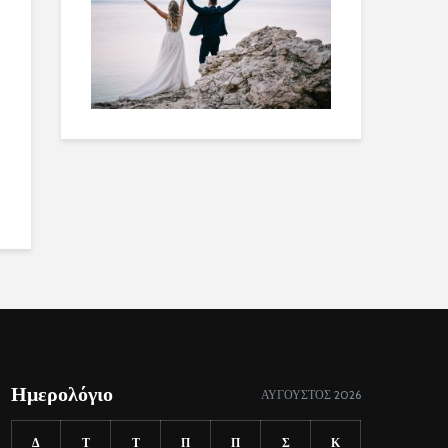
Ημερολόγιο
ΑΎΓΟΥΣΤΟΣ 2026
Δ
Τ
Τ
Π
Π
Σ
Κ