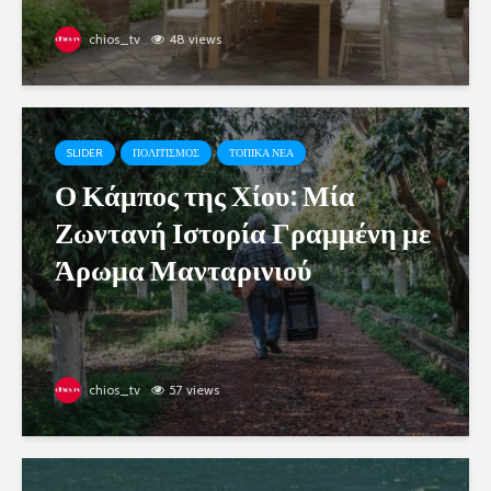
chios_tv
48 views
SLIDER
ΠΟΛΙΤΙΣΜΟΣ
ΤΟΠΙΚΑ ΝΕΑ
Ο Κάμπος της Χίου: Μία
Ζωντανή Ιστορία Γραμμένη με
Άρωμα Μανταρινιού
chios_tv
57 views