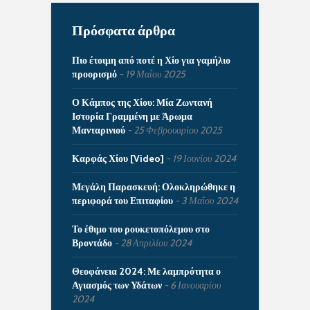
Πρόσφατα άρθρα
Πιο έτοιμη από ποτέ η Χίο για γαμήλιο
προορισμό
19 Μαΐου 2025
Ο Κάμπος της Χίου: Μία Ζωντανή
Ιστορία Γραμμένη με Άρωμα
Μανταρινιού
25 Φεβρουαρίου 2025
Καρφάς Χίου [Video]
19 Ιουνίου 2024
Μεγάλη Παρασκευή: Ολοκληρώθηκε η
περιφορά του Επιταφίου
3 Μαΐου 2024
Το έθιμο του ρουκετοπόλεμου στο
Βροντάδο
28 Απριλίου 2024
Θεοφάνεια 2024: Με λαμπρότητα ο
Αγιασμός των Υδάτων
6 Ιανουαρίου
2024