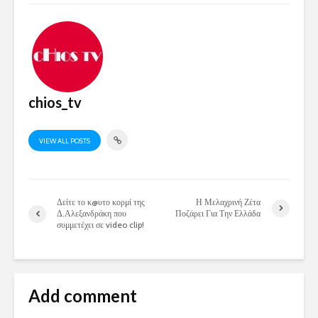
chios_tv
VIEW ALL POSTS
Δείτε το κ@υτο κορμί της
Η Μελαχρινή Ζέτα
Δ.Αλεξανδράκη που
Ποζάρει Για Την Ελλάδα
συμμετέχει σε video clip!
Add comment