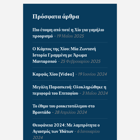
Πρόσφατα άρθρα
Πιο έτοιμη από ποτέ η Χίο για γαμήλιο
προορισμό
19 Μαΐου 2025
Ο Κάμπος της Χίου: Μία Ζωντανή
Ιστορία Γραμμένη με Άρωμα
Μανταρινιού
25 Φεβρουαρίου 2025
Καρφάς Χίου [Video]
19 Ιουνίου 2024
Μεγάλη Παρασκευή: Ολοκληρώθηκε η
περιφορά του Επιταφίου
3 Μαΐου 2024
Το έθιμο του ρουκετοπόλεμου στο
Βροντάδο
28 Απριλίου 2024
Θεοφάνεια 2024: Με λαμπρότητα ο
Αγιασμός των Υδάτων
6 Ιανουαρίου
2024