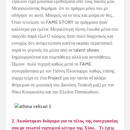
εξάλλου είχα μουσικά ερεθίσματα από τους δικούς μου.
Μεγαλώνοντας θυμάμαι ότι το πράγμα μόνο του με
οδήγησε σε αυτό. Μπορείς να το πεις και μοίρα αν θες…
Όταν τελείωσε το
FAME
STORY
τα πράγματα ήταν
καλύτερα για εμένα. Μεγαλύτερη πίεση ένιωθα μέσα στο
παιχνίδι παρά έξω! Ο κόσμος ήταν πολύ διαχυτικός και
ευτυχώς δεν αντιμετώπισα κανένα ακραίο περιστατικό
παρά το γεγονός ότι μέσα από τα
talent
shows
δημιουργούνται και συμπάθειες αλλά και αντιπάθειες.
Ήμουν πολύ τυχερή καθώς μετά το
FAME
συνεργάστηκα με τον Γιάννη Πλούταρχο, καθώς επίσης
συμμετείχα σε ένα
Project
για την ταινία «Γαλάζιο
Φόρεμα» σε μουσική του Διονύση Τσακνή μαζί με τον
Νίκο Κουρκούλη και την Ελεάνα Παπαιωάνου.
2. Ακούστηκαν διάφορα για το τέλος της συνεργασίας
σου με γνωστό νυχτερινό κέντρο της Χίου… Τι έχεις