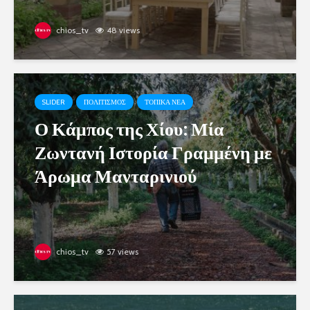
chios_tv
48 views
SLIDER
ΠΟΛΙΤΙΣΜΟΣ
ΤΟΠΙΚΑ ΝΕΑ
Ο Κάμπος της Χίου: Μία
Ζωντανή Ιστορία Γραμμένη με
Άρωμα Μανταρινιού
chios_tv
57 views