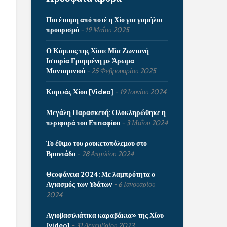
Πιο έτοιμη από ποτέ η Χίο για γαμήλιο
προορισμό
19 Μαΐου 2025
Ο Κάμπος της Χίου: Μία Ζωντανή
Ιστορία Γραμμένη με Άρωμα
Μανταρινιού
25 Φεβρουαρίου 2025
Καρφάς Χίου [Video]
19 Ιουνίου 2024
Μεγάλη Παρασκευή: Ολοκληρώθηκε η
περιφορά του Επιταφίου
3 Μαΐου 2024
Το έθιμο του ρουκετοπόλεμου στο
Βροντάδο
28 Απριλίου 2024
Θεοφάνεια 2024: Με λαμπρότητα ο
Αγιασμός των Υδάτων
6 Ιανουαρίου
2024
Αγιοβασιλιάτικα καραβάκια» της Χίου
[video]
31 Δεκεμβρίου 2023