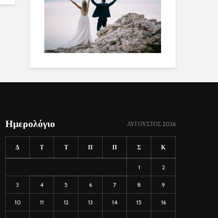
Ημερολόγιο
ΑΎΓΟΥΣΤΟΣ 2026
Δ
Τ
Τ
Π
Π
Σ
Κ
1
2
3
4
5
6
7
8
9
10
11
12
13
14
15
16