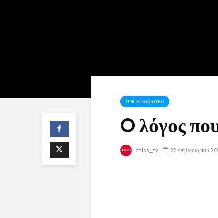
UNCATEGORIZED
O λόγος πο
chios_tv
22 Φεβρουαρίου 20