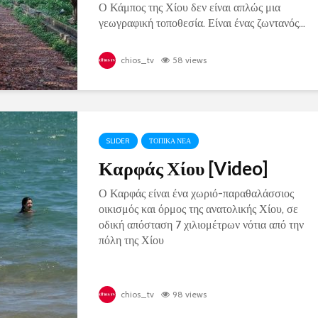
Ο Κάμπος της Χίου δεν είναι απλώς μια
γεωγραφική τοποθεσία. Είναι ένας ζωντανός...
chios_tv
58 views
SLIDER
ΤΟΠΙΚΑ ΝΕΑ
Καρφάς Χίου [Video]
Ο Καρφάς είναι ένα χωριό-παραθαλάσσιος
οικισμός και όρμος της ανατολικής Χίου, σε
οδική απόσταση 7 χιλιομέτρων νότια από την
πόλη της Χίου
chios_tv
98 views