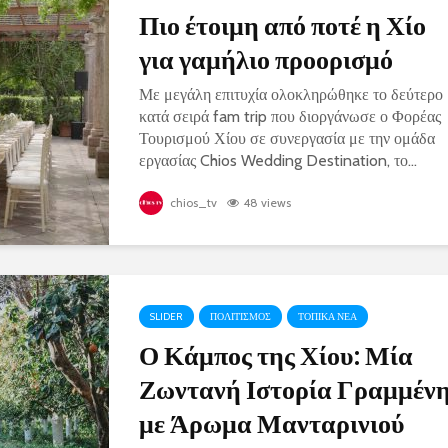
Πιο έτοιμη από ποτέ η Χίο
για γαμήλιο προορισμό
Με μεγάλη επιτυχία ολοκληρώθηκε το δεύτερο
κατά σειρά fam trip που διοργάνωσε ο Φορέας
Τουρισμού Χίου σε συνεργασία με την ομάδα
εργασίας Chios Wedding Destination, το...
chios_tv
48 views
SLIDER
ΠΟΛΙΤΙΣΜΟΣ
ΤΟΠΙΚΑ ΝΕΑ
Ο Κάμπος της Χίου: Μία
Ζωντανή Ιστορία Γραμμέν
με Άρωμα Μανταρινιού