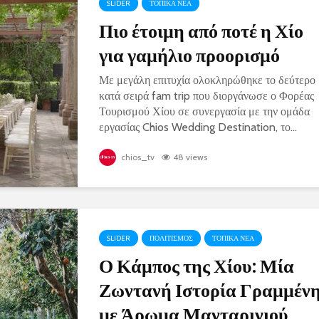
SLIDER
ΤΟΠΙΚΑ ΝΕΑ
Πιο έτοιμη από ποτέ η Χίο
για γαμήλιο προορισμό
Με μεγάλη επιτυχία ολοκληρώθηκε το δεύτερο
κατά σειρά fam trip που διοργάνωσε ο Φορέας
Τουρισμού Χίου σε συνεργασία με την ομάδα
εργασίας Chios Wedding Destination, το...
chios_tv
48 views
SLIDER
ΠΟΛΙΤΙΣΜΟΣ
ΤΟΠΙΚΑ ΝΕΑ
Ο Κάμπος της Χίου: Μία
Ζωντανή Ιστορία Γραμμέν
με Άρωμα Μανταρινιού