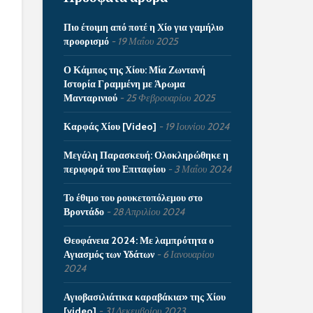
Πιο έτοιμη από ποτέ η Χίο για γαμήλιο
προορισμό
19 Μαΐου 2025
Ο Κάμπος της Χίου: Μία Ζωντανή
Ιστορία Γραμμένη με Άρωμα
Μανταρινιού
25 Φεβρουαρίου 2025
Καρφάς Χίου [Video]
19 Ιουνίου 2024
Μεγάλη Παρασκευή: Ολοκληρώθηκε η
περιφορά του Επιταφίου
3 Μαΐου 2024
Το έθιμο του ρουκετοπόλεμου στο
Βροντάδο
28 Απριλίου 2024
Θεοφάνεια 2024: Με λαμπρότητα ο
Αγιασμός των Υδάτων
6 Ιανουαρίου
2024
Αγιοβασιλιάτικα καραβάκια» της Χίου
[video]
31 Δεκεμβρίου 2023