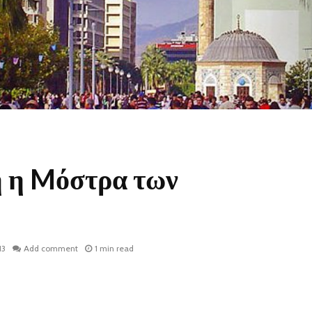
 η Mόστρα των
13
Add comment
1 min read