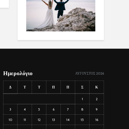
Ημερολόγιο
ΑΎΓΟΥΣΤΟΣ 2026
Δ
Τ
Τ
Π
Π
Σ
Κ
1
2
3
4
5
6
7
8
9
10
11
12
13
14
15
16