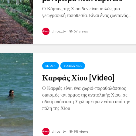
Ο Κάμπος της Χίου δεν είναι απλώς μια
γεωγραφική τοποθεσία. Είναι ένας ζωντανός...
chios_tv
57 views
SLIDER
ΤΟΠΙΚΑ ΝΕΑ
Καρφάς Χίου [Video]
Ο Καρφάς είναι ένα χωριό-παραθαλάσσιος
οικισμός και όρμος της ανατολικής Χίου, σε
οδική απόσταση 7 χιλιομέτρων νότια από την
πόλη της Χίου
chios_tv
98 views