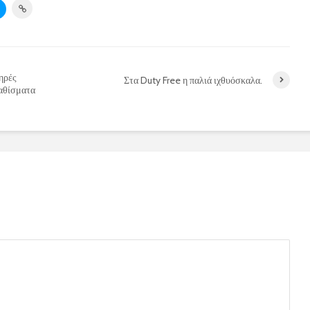
ηρές
Στα Duty Free η παλιά ιχθυόσκαλα.
αθίσματα