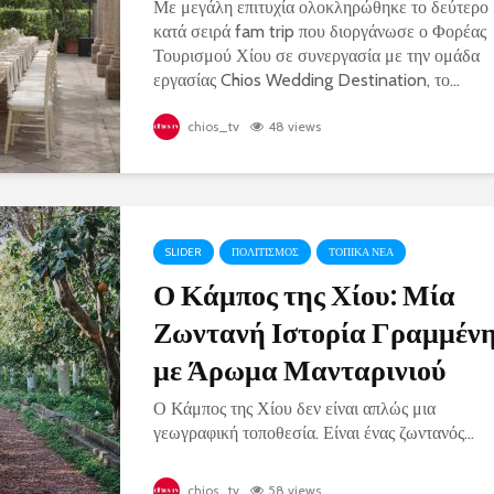
Με μεγάλη επιτυχία ολοκληρώθηκε το δεύτερο
κατά σειρά fam trip που διοργάνωσε ο Φορέας
Τουρισμού Χίου σε συνεργασία με την ομάδα
εργασίας Chios Wedding Destination, το...
chios_tv
48 views
SLIDER
ΠΟΛΙΤΙΣΜΟΣ
ΤΟΠΙΚΑ ΝΕΑ
Ο Κάμπος της Χίου: Μία
Ζωντανή Ιστορία Γραμμέν
με Άρωμα Μανταρινιού
Ο Κάμπος της Χίου δεν είναι απλώς μια
γεωγραφική τοποθεσία. Είναι ένας ζωντανός...
chios_tv
58 views