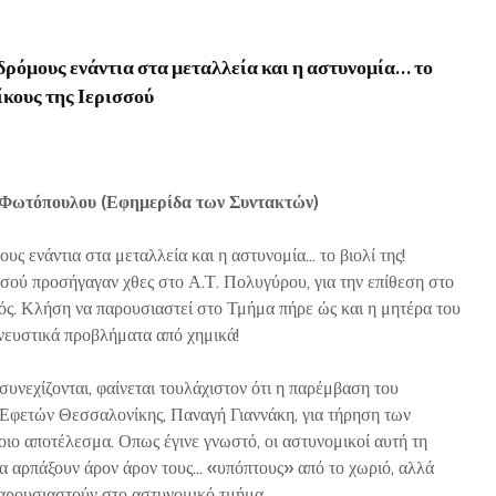
δρόμους ενάντια στα μεταλλεία και η αστυνομία… το
ίκους της Ιερισσού
ωτόπουλου (Εφημερίδα των Συντακτών)
υς ενάντια στα μεταλλεία και η αστυνομία… το βιολί της!
σσού προσήγαγαν χθες στο Α.Τ. Πολυγύρου, για την επίθεση στο
ός. Κλήση να παρουσιαστεί στο Τμήμα πήρε ώς και η μητέρα του
νευστικά προβλήματα από χημικά!
συνεχίζονται, φαίνεται τουλάχιστον ότι η παρέμβαση του
 Εφετών Θεσσαλονίκης, Παναγή Γιαννάκη, για τήρηση των
ιο αποτέλεσμα. Οπως έγινε γνωστό, οι αστυνομικοί αυτή τη
να αρπάξουν άρον άρον τους… «υπόπτους» από το χωριό, αλλά
αρουσιαστούν στο αστυνομικό τμήμα.