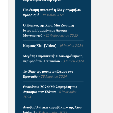
Πιο έτοιμη από ποτέ η Χίο για γαμήλιο
προορισμό
19 Μαΐου 2025
Ο Κάμπος της Χίου: Μία Ζωντανή
Ιστορία Γραμμένη με Άρωμα
Μανταρινιού
25 Φεβρουαρίου 2025
Καρφάς Χίου [Video]
19 Ιουνίου 2024
Μεγάλη Παρασκευή: Ολοκληρώθηκε η
περιφορά του Επιταφίου
3 Μαΐου 2024
Το έθιμο του ρουκετοπόλεμου στο
Βροντάδο
28 Απριλίου 2024
Θεοφάνεια 2024: Με λαμπρότητα ο
Αγιασμός των Υδάτων
6 Ιανουαρίου
2024
Αγιοβασιλιάτικα καραβάκια» της Χίου
[video]
31 Δεκεμβρίου 2023