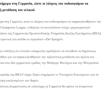
 σήμερα στη Γερμανία, ώστε οι λάτρεις του ποδοσφαίρου να
ή μετάδοση του τελικού
ερα στη Γερμανία, ώστε οι λάτρεις του ποδοσφαίρου να παρακολουθήσουν την
υ Champions League, ενδέχεται να αποτελέσουν στόχο τρομοκρατικών
ήσεις της Γερμανικής Ομοσπονδιακής Υπηρεσίας Δίωξης Εγκλήματος (BKA),
κτρονική του σελίδα το περιοδικό «Der Spiegel».
 ενδείξεις ότι ένοπλοι ισλαμιστές σχεδιάζουν να επιτεθούν σε δημόσιους
αθλοι για να παρακολουθήσουν την τηλεοπτική μετάδοση του αγώνα του
σα στις δύο γερμανικές ομάδες, την Μπάγερν Μονάχου και την Μπορούσια
ικεφαλής της BKA Γιόργκ Ζίρκε ενημέρωσε το Υπουργείο Εσωτερικών για τα
κεψη κεκλεισμένων των θυρών.
τέτοιες διοργανώσεις σε ολόκληρη τη Γερμανία θα πρέπει να αναμένουν