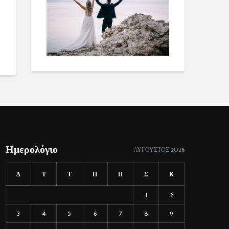
Ημερολόγιο
ΑΎΓΟΥΣΤΟΣ 2026
Δ
Τ
Τ
Π
Π
Σ
Κ
1
2
3
4
5
6
7
8
9