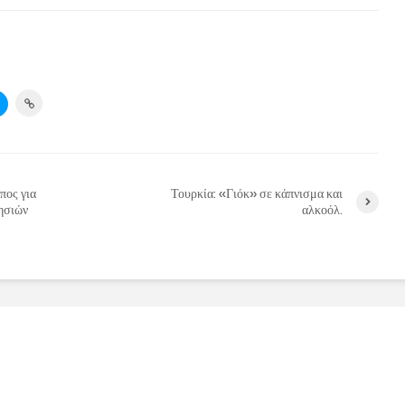
πος για
Τουρκία: «Γιόκ» σε κάπνισμα και
ησιών
αλκοόλ.