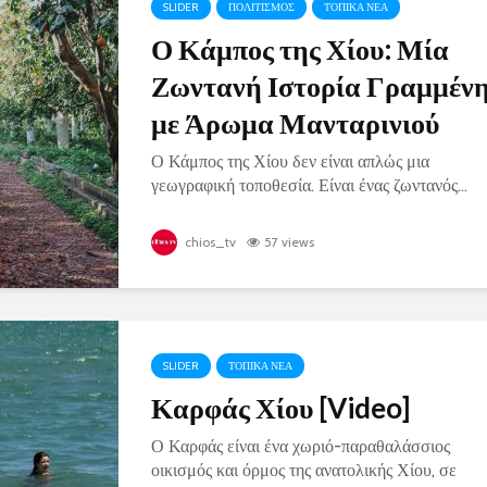
SLIDER
ΠΟΛΙΤΙΣΜΟΣ
ΤΟΠΙΚΑ ΝΕΑ
Ο Κάμπος της Χίου: Μία
Ζωντανή Ιστορία Γραμμέν
με Άρωμα Μανταρινιού
Ο Κάμπος της Χίου δεν είναι απλώς μια
γεωγραφική τοποθεσία. Είναι ένας ζωντανός...
chios_tv
57 views
SLIDER
ΤΟΠΙΚΑ ΝΕΑ
Καρφάς Χίου [Video]
Ο Καρφάς είναι ένα χωριό-παραθαλάσσιος
οικισμός και όρμος της ανατολικής Χίου, σε