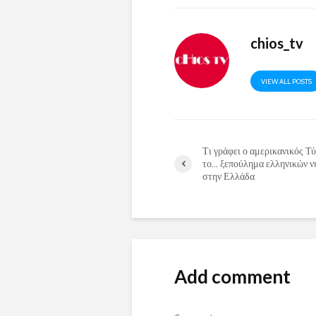
chios_tv
VIEW ALL POSTS
Τι γράφει ο αμερικανικός Τύ
το… ξεπούλημα ελληνικών ν
στην Ελλάδα
Add comment