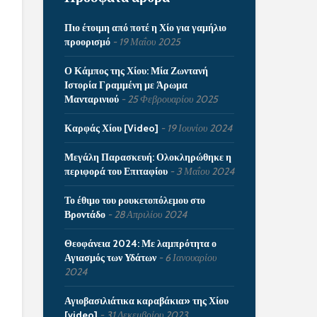
Πιο έτοιμη από ποτέ η Χίο για γαμήλιο
προορισμό
19 Μαΐου 2025
Ο Κάμπος της Χίου: Μία Ζωντανή
Ιστορία Γραμμένη με Άρωμα
Μανταρινιού
25 Φεβρουαρίου 2025
Καρφάς Χίου [Video]
19 Ιουνίου 2024
Μεγάλη Παρασκευή: Ολοκληρώθηκε η
περιφορά του Επιταφίου
3 Μαΐου 2024
Το έθιμο του ρουκετοπόλεμου στο
Βροντάδο
28 Απριλίου 2024
Θεοφάνεια 2024: Με λαμπρότητα ο
Αγιασμός των Υδάτων
6 Ιανουαρίου
2024
Αγιοβασιλιάτικα καραβάκια» της Χίου
[video]
31 Δεκεμβρίου 2023