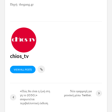
Πηγή: thegang.gr
chios_tv
VIEW ALL POSTS
«Πώς θα είναι η ζωή στη
Νέα εφαρμογή για
γη το 2050;»
μουσική μέσω Twitter.
αναρωτιέται
περιβαλλοντική έκθεση