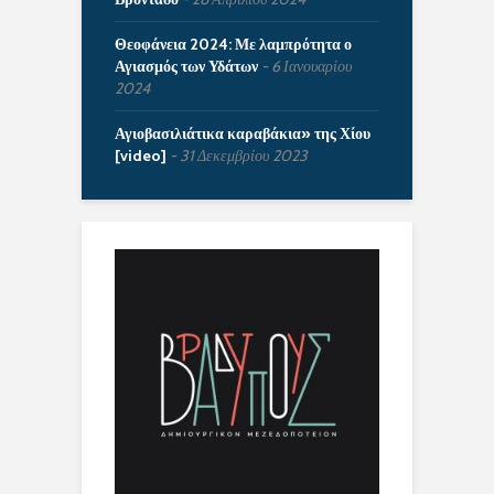
Θεοφάνεια 2024: Με λαμπρότητα ο
Αγιασμός των Υδάτων
6 Ιανουαρίου
2024
Αγιοβασιλιάτικα καραβάκια» της Χίου
[video]
31 Δεκεμβρίου 2023