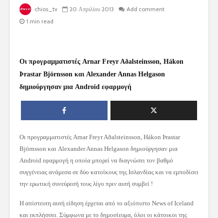
chios_tv
20 Απριλίου 2013
Add comment
1 min read
Οι προγραμματιστές Arnar Freyr Aðalsteinsson, Hákon
Þrastar Björnsson και Alexander Annas Helgason
δημιούργησαν μια Android εφαρμογή
Οι προγραμματιστές Arnar Freyr Aðalsteinsson, Hákon Þrastar
Björnsson και Alexander Annas Helgason δημιούργησαν μια
Android εφαρμογή η οποία μπορεί να διαγνώσει τον βαθμό
συγγένειας ανάμεσα σε δύο κατοίκους της Ισλανδίας και να εμποδίσει
την ερωτική συνεύρεσή τους λίγο πριν αυτή συμβεί !
Η απίστευτη αυτή είδηση έρχεται από το αξιόπιστο News of Iceland
και εκπλήσσει. Σύμφωνα με το δημοσίευμα, όλοι οι κάτοικοι της