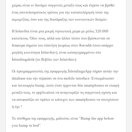
χώρας είναι εν δυνάμει συγγενείς μεταξύ τους και έπρεπε να βρεθεί
ένας αποτελεσματικός τρόπος για την καταπολέμηση τόσο της
αιμομιξίας, όσο και της διατάραξης των κοινωνικών δεσμών.
Η Ισλανδία είναι μια μικρή νησιωτική χώρα με μόλις 320.000
κατοίκους. Όλοι τους, αλλά και άλλοι τόσοι που βρίσκονται σε
διάφορα σημεία του πλανήτη (κυρίως στον Καναδά όπου υπάρχει
μεγάλη κοινότητα Ισλανδών), είναι καταγεγραμμένοι στο
Íslendingabók (το Βιβλίο των Ισλανδών).
Οι προγραμματιστές της εφαρμογής ÍslendingaApp πήραν αυτήν την
database και την πέρασαν σε ένα mobile interface. Ενσωμάτωσαν
και λειτουργία bump, ώστε όταν έρχονται δύο smartphones σε επαφή
μεταξύ τους, το application να αναγνωρίζει τη συγγενική σχέση και
να αποφασίζει αν πρέπει οι κάτοχοι των smartphones να συνεχίσουν
ή όχι !
Το σύνθημα της εφαρμογής, μάλιστα, είναι “Bump the app before
you bump in bed”.