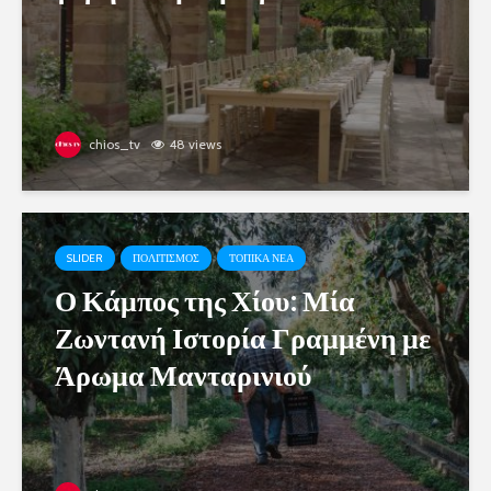
chios_tv
48 views
SLIDER
ΠΟΛΙΤΙΣΜΟΣ
ΤΟΠΙΚΑ ΝΕΑ
Ο Κάμπος της Χίου: Μία
Ζωντανή Ιστορία Γραμμένη με
Άρωμα Μανταρινιού