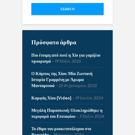
SEARCH
Πρόσφατα άρθρα
Πιο έτοιμη από ποτέ η Χίο για γαμήλιο
προορισμό
19 Μαΐου 2025
Ο Κάμπος της Χίου: Μία Ζωντανή
Ιστορία Γραμμένη με Άρωμα
Μανταρινιού
25 Φεβρουαρίου 2025
Καρφάς Χίου [Video]
19 Ιουνίου 2024
Μεγάλη Παρασκευή: Ολοκληρώθηκε η
περιφορά του Επιταφίου
3 Μαΐου 2024
Το έθιμο του ρουκετοπόλεμου στο
Βροντάδο
28 Απριλίου 2024