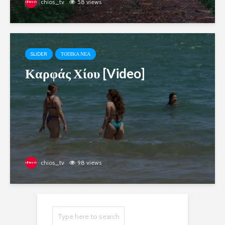
chios_tv
58 views
SLIDER
ΤΟΠΙΚΑ ΝΕΑ
Καρφάς Χίου [Video]
chios_tv
98 views