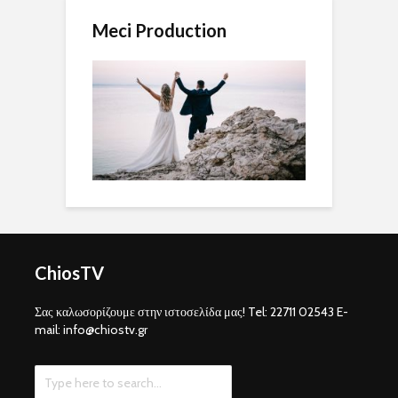
Meci Production
ChiosTV
Σας καλωσορίζουμε στην ιστοσελίδα μας! Tel: 22711 02543 E-
mail: info@chiostv.gr