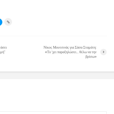
τάσει
Νίκος Μουτσινάς για Σάσα Σταμάτη:
ρμή”
«Το ‘χει παραξηλώσει… θέλω να την
βρίσω»