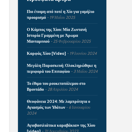
Πιο έτοιμη από ποτέ η Χίο για γαμήλιο
προορισμό
19 Μαΐου 2025
Ο Κάμπος της Χίου: Μία Ζωντανή
Ιστορία Γραμμένη με Άρωμα
Μανταρινιού
25 Φεβρουαρίου 2025
Καρφάς Χίου [Video]
19 Ιουνίου 2024
Μεγάλη Παρασκευή: Ολοκληρώθηκε η
περιφορά του Επιταφίου
3 Μαΐου 2024
Το έθιμο του ρουκετοπόλεμου στο
Βροντάδο
28 Απριλίου 2024
Θεοφάνεια 2024: Με λαμπρότητα ο
Αγιασμός των Υδάτων
6 Ιανουαρίου
2024
Αγιοβασιλιάτικα καραβάκια» της Χίου
[video]
31 Δεκεμβρίου 2023