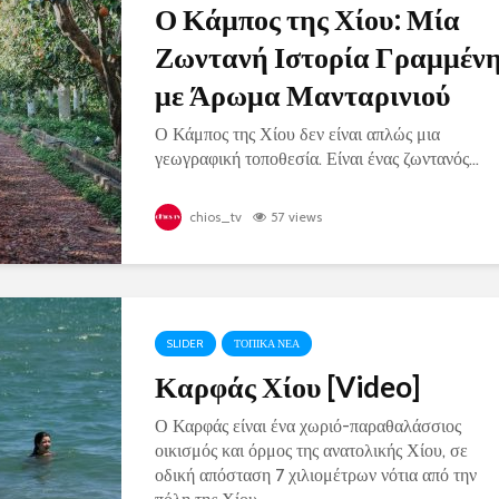
Ο Κάμπος της Χίου: Μία
Ζωντανή Ιστορία Γραμμέν
με Άρωμα Μανταρινιού
Ο Κάμπος της Χίου δεν είναι απλώς μια
γεωγραφική τοποθεσία. Είναι ένας ζωντανός...
chios_tv
57 views
SLIDER
ΤΟΠΙΚΑ ΝΕΑ
Καρφάς Χίου [Video]
Ο Καρφάς είναι ένα χωριό-παραθαλάσσιος
οικισμός και όρμος της ανατολικής Χίου, σε
οδική απόσταση 7 χιλιομέτρων νότια από την