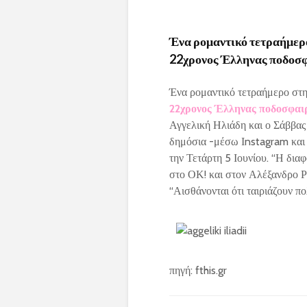
Ένα ρομαντικό τετραήμερο
22χρονος Έλληνας ποδοσφ
Ένα ρομαντικό τετραήμερο σ
22χρονος Έλληνας ποδοσφαιρ
Αγγελική Ηλιάδη και ο Σάββας 
δημόσια -μέσω Ιnstagram και T
την Τετάρτη 5 Ιουνίου. “Η δια
στο ΟΚ! και στον Αλέξανδρο Ρ
“Αισθάνονται ότι ταιριάζουν π
πηγή: fthis.gr