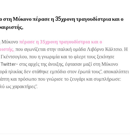
 στη Μύκονο πέρασε η 35χρονη τραγουδίστρια και ο
αιριστής,
τη Μύκονο
πέρασε η 35χρονη τραγουδίστρια και ο
ιστής,
που αγωνίζεται στην ιταλική ομάδα Λιβόρνο Κάλτσιο. Η
Γκέντσογλου, που η γνωριμία και το φλερτ τους ξεκίνησε
witter- στις αρχές της άνοιξης, έφτασαν μαζί στη Μύκονο
φορά ηλικίας δεν στάθηκε εμπόδιο στον έρωτά τους”, αποκαλύπτει
άπτη και πρόσωπο που γνώρισε το ζευγάρι και συμπλήρωσε:
ολύ ως χαρακτήρες”.