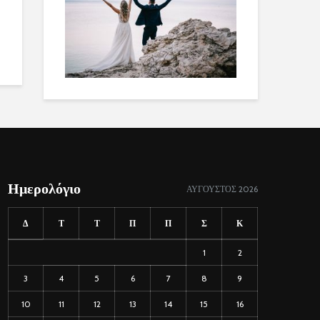
Ημερολόγιο
ΑΎΓΟΥΣΤΟΣ 2026
Δ
Τ
Τ
Π
Π
Σ
Κ
1
2
3
4
5
6
7
8
9
10
11
12
13
14
15
16