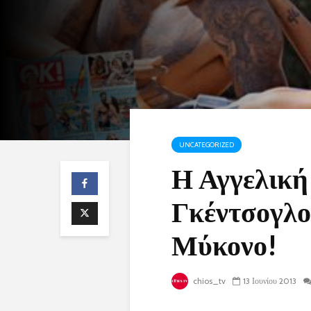
UNCATEGORIZED
Η Αγγελική
Γκέντσογλο
Μύκονο!
chios_tv
13 Ιουνίου 2013