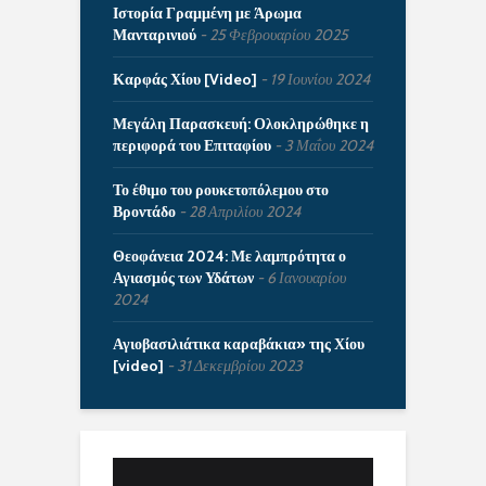
Ιστορία Γραμμένη με Άρωμα
Μανταρινιού
25 Φεβρουαρίου 2025
Καρφάς Χίου [Video]
19 Ιουνίου 2024
Μεγάλη Παρασκευή: Ολοκληρώθηκε η
περιφορά του Επιταφίου
3 Μαΐου 2024
Το έθιμο του ρουκετοπόλεμου στο
Βροντάδο
28 Απριλίου 2024
Θεοφάνεια 2024: Με λαμπρότητα ο
Αγιασμός των Υδάτων
6 Ιανουαρίου
2024
Αγιοβασιλιάτικα καραβάκια» της Χίου
[video]
31 Δεκεμβρίου 2023