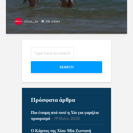
chios_tv
98 views
SEARCH
Πρόσφατα άρθρα
Πιο έτοιμη από ποτέ η Χίο για γαμήλιο
προορισμό
19 Μαΐου 2025
Ο Κάμπος της Χίου: Μία Ζωντανή