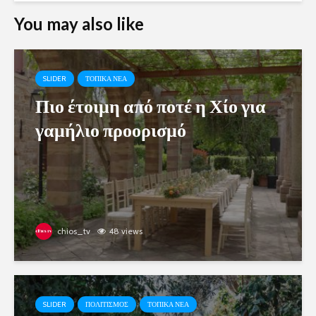
You may also like
SLIDER
ΤΟΠΙΚΑ ΝΕΑ
Πιο έτοιμη από ποτέ η Χίο για
γαμήλιο προορισμό
chios_tv
48 views
SLIDER
ΠΟΛΙΤΙΣΜΟΣ
ΤΟΠΙΚΑ ΝΕΑ