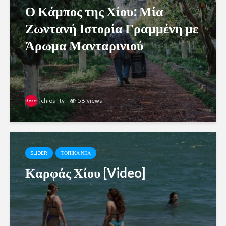
Ο Κάμπος της Χίου: Μία
Ζωντανή Ιστορία Γραμμένη με
Άρωμα Μανταρινιού
chios_tv
58 views
SLIDER
ΤΟΠΙΚΑ ΝΕΑ
Καρφάς Χίου [Video]