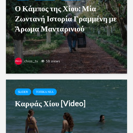
Ο Κάμπος της Χίου: Μία
Ζωντανή Ιστορία Γραμμένη με
Άρωμα Μανταρινιού
chios_tv
58 views
SLIDER
ΤΟΠΙΚΑ ΝΕΑ
Καρφάς Χίου [Video]