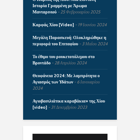
Ιστορία Γραμμένη με Άρωμα
Μανταρινιού
25 Φεβρουαρίου 2025
Καρφάς Χίου [Video]
19 Ιουνίου 2024
Μεγάλη Παρασκευή: Ολοκληρώθηκε η
περιφορά του Επιταφίου
3 Μαΐου 2024
Το έθιμο του ρουκετοπόλεμου στο
Βροντάδο
28 Απριλίου 2024
Θεοφάνεια 2024: Με λαμπρότητα ο
Αγιασμός των Υδάτων
6 Ιανουαρίου
2024
Αγιοβασιλιάτικα καραβάκια» της Χίου
[video]
31 Δεκεμβρίου 2023