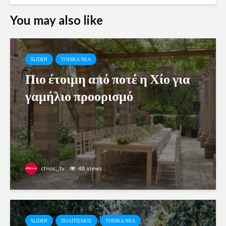
You may also like
SLIDER
ΤΟΠΙΚΑ ΝΕΑ
Πιο έτοιμη από ποτέ η Χίο για
γαμήλιο προορισμό
chios_tv
48 views
SLIDER
ΠΟΛΙΤΙΣΜΟΣ
ΤΟΠΙΚΑ ΝΕΑ