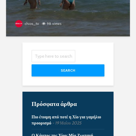
chios_tv
98 views
SEARCH
Πρόσφατα άρθρα
Πιο έτοιμη από ποτέ η Χίο για γαμήλιο
προορισμό
19 Μαΐου 2025
Ο Κάμπος της Χίου: Μία Ζωντανή