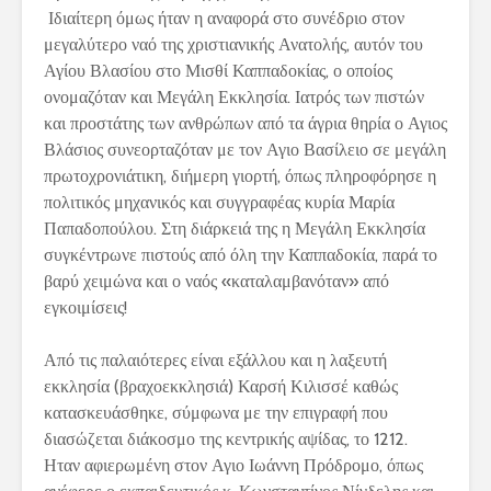
Ιδιαίτερη όμως ήταν η αναφορά στο συνέδριο στον
μεγαλύτερο ναό της χριστιανικής Ανατολής, αυτόν του
Αγίου Βλασίου στο Μισθί Καππαδοκίας, ο οποίος
ονομαζόταν και Μεγάλη Εκκλησία. Ιατρός των πιστών
και προστάτης των ανθρώπων από τα άγρια θηρία ο Αγιος
Βλάσιος συνεορταζόταν με τον Αγιο Βασίλειο σε μεγάλη
πρωτοχρονιάτικη, διήμερη γιορτή, όπως πληροφόρησε η
πολιτικός μηχανικός και συγγραφέας κυρία Μαρία
Παπαδοπούλου. Στη διάρκειά της η Μεγάλη Εκκλησία
συγκέντρωνε πιστούς από όλη την Καππαδοκία, παρά το
βαρύ χειμώνα και ο ναός «καταλαμβανόταν» από
εγκοιμίσεις!
Από τις παλαιότερες είναι εξάλλου και η λαξευτή
εκκλησία (βραχοεκκλησιά) Καρσή Κιλισσέ καθώς
κατασκευάσθηκε, σύμφωνα με την επιγραφή που
διασώζεται διάκοσμο της κεντρικής αψίδας, το 1212.
Ηταν αφιερωμένη στον Αγιο Ιωάννη Πρόδρομο, όπως