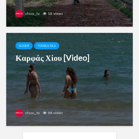
chios_tv
58 views
SLIDER
ΤΟΠΙΚΑ ΝΕΑ
Καρφάς Χίου [Video]
chios_tv
98 views