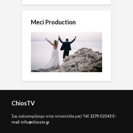
Meci Production
ChiosTV
Σας καλωσορίζουμε στην ιστοσελίδα μας! Tel: 22711 02543 E-
mail: info@chiostv.gr