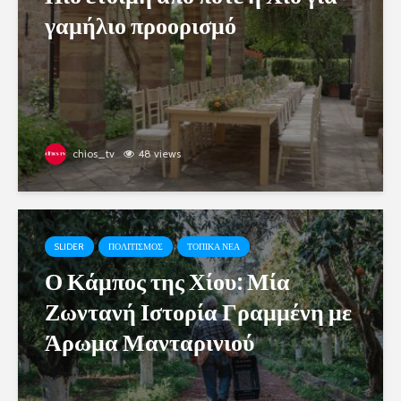
γαμήλιο προορισμό
chios_tv
48 views
SLIDER
ΠΟΛΙΤΙΣΜΟΣ
ΤΟΠΙΚΑ ΝΕΑ
Ο Κάμπος της Χίου: Μία
Ζωντανή Ιστορία Γραμμένη με
Άρωμα Μανταρινιού