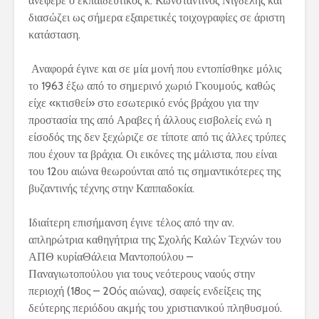
ανέφερε ο εκπαιδευτικός κ. Κωνσταντίνος Νίγδελης και
διασώζει ως σήμερα εξαιρετικές τοιχογραφίες σε άριστη
κατάσταση.
Αναφορά έγινε και σε μία μονή που εντοπίσθηκε μόλις
το 1963 έξω από το σημερινό χωριό Γκουμούς, καθώς
είχε «κτισθεί» στο εσωτερικό ενός βράχου για την
προστασία της από Αραβες ή άλλους εισβολείς ενώ η
είσοδός της δεν ξεχώριζε σε τίποτε από τις άλλες τρύπες
που έχουν τα βράχια. Οι εικόνες της μάλιστα, που είναι
του 12ου αιώνα θεωρούνται από τις σημαντικότερες της
βυζαντινής τέχνης στην Καππαδοκία.
Ιδιαίτερη επισήμανση έγινε τέλος από την αν.
απληρώτρια καθηγήτρια της Σχολής Καλών Τεχνών του
ΑΠΘ κυρίαΘάλεια Μαντοπούλου –
Παναγιωτοπούλου για τους νεότερους ναούς στην
περιοχή (18ος – 20ός αιώνας), σαφείς ενδείξεις της
δεύτερης περιόδου ακμής του χριστιανικού πληθυσμού.