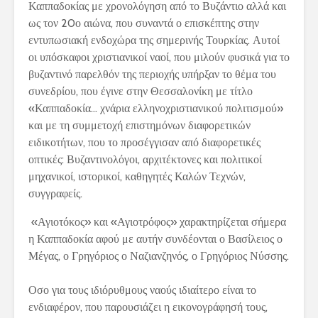
Καππαδοκίας με χρονολόγηση από το Βυζάντιο αλλά και
ως τον 20ο αιώνα, που συναντά ο επισκέπτης στην
εντυπωσιακή ενδοχώρα της σημερινής Τουρκίας. Αυτοί
οι υπόσκαφοι χριστιανικοί ναοί, που μιλούν φυσικά για το
βυζαντινό παρελθόν της περιοχής υπήρξαν το θέμα του
συνεδρίου, που έγινε στην Θεσσαλονίκη με τίτλο
«Καππαδοκία… χνάρια ελληνοχριστιανικού πολιτισμού»
και με τη συμμετοχή επιστημόνων διαφορετικών
ειδικοτήτων, που το προσέγγισαν από διαφορετικές
οπτικές: Βυζαντινολόγοι, αρχιτέκτονες και πολιτικοί
μηχανικοί, ιστορικοί, καθηγητές Καλών Τεχνών,
συγγραφείς.
«Αγιοτόκος» και «Αγιοτρόφος» χαρακτηρίζεται σήμερα
η Καππαδοκία αφού με αυτήν συνδέονται ο Βασίλειος ο
Μέγας, ο Γρηγόριος ο Ναζιανζηνός, ο Γρηγόριος Νύσσης.
Οσο για τους ιδιόρυθμους ναούς ιδιαίτερο είναι το
ενδιαφέρον, που παρουσιάζει η εικονογράφησή τους,