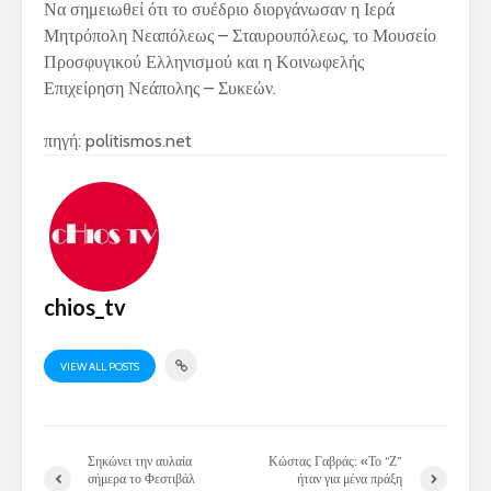
Να σημειωθεί ότι το συέδριο διοργάνωσαν η Ιερά
Μητρόπολη Νεαπόλεως – Σταυρουπόλεως, το Μουσείο
Προσφυγικού Ελληνισμού και η Κοινωφελής
Επιχείρηση Νεάπολης – Συκεών.
πηγή: politismos.net
chios_tv
VIEW ALL POSTS
Σηκώνει την αυλαία
Κώστας Γαβράς: «Το “Ζ”
σήμερα το Φεστιβάλ
ήταν για μένα πράξη