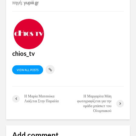
πηγή: yupiii.gr
chios_tv
VIEW ALL POSTS
Η Μαρία Ματσούκα
Η Μαργαρίτα Μάη
Λιάζεται Στην Παραλία
φωτογραφίζεται για την
ομάδα μπάσκετ του
Ολυμπιακού
Add comment