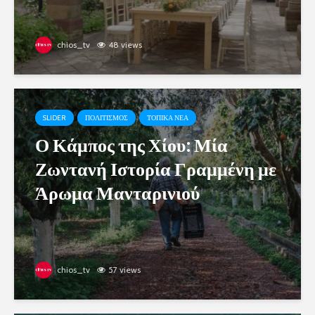
chios_tv
48 views
SLIDER
ΠΟΛΙΤΙΣΜΟΣ
ΤΟΠΙΚΑ ΝΕΑ
Ο Κάμπος της Χίου: Μία
Ζωντανή Ιστορία Γραμμένη με
Άρωμα Μανταρινιού
chios_tv
57 views