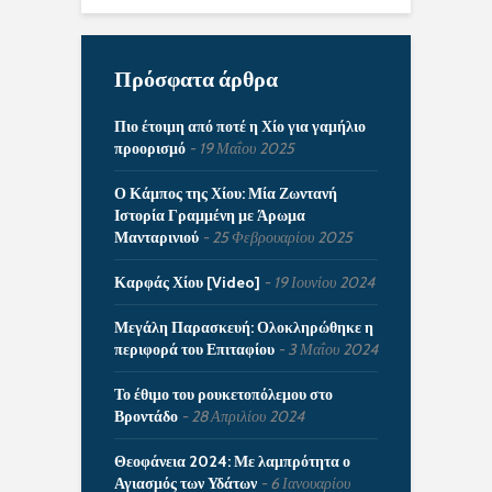
Πρόσφατα άρθρα
Πιο έτοιμη από ποτέ η Χίο για γαμήλιο
προορισμό
19 Μαΐου 2025
Ο Κάμπος της Χίου: Μία Ζωντανή
Ιστορία Γραμμένη με Άρωμα
Μανταρινιού
25 Φεβρουαρίου 2025
Καρφάς Χίου [Video]
19 Ιουνίου 2024
Μεγάλη Παρασκευή: Ολοκληρώθηκε η
περιφορά του Επιταφίου
3 Μαΐου 2024
Το έθιμο του ρουκετοπόλεμου στο
Βροντάδο
28 Απριλίου 2024
Θεοφάνεια 2024: Με λαμπρότητα ο
Αγιασμός των Υδάτων
6 Ιανουαρίου