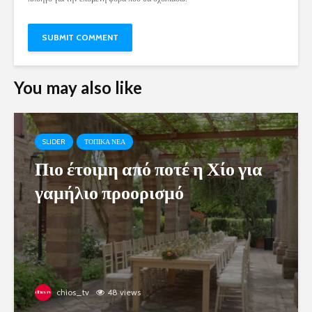
You may also like
SLIDER
ΤΟΠΙΚΑ ΝΕΑ
Πιο έτοιμη από ποτέ η Χίο για
γαμήλιο προορισμό
chios_tv
48 views