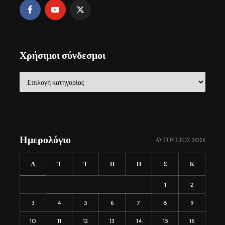
Χρήσιμοι σύνδεσμοι
Χρήσιμοι
σύνδεσμοι
Ημερολόγιο
ΑΎΓΟΥΣΤΟΣ 2026
Δ
Τ
Τ
Π
Π
Σ
Κ
1
2
3
4
5
6
7
8
9
10
11
12
13
14
15
16