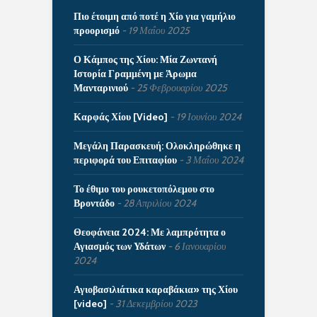
Πιο έτοιμη από ποτέ η Χίο για γαμήλιο
προορισμό
19 Μαΐου 2025
Ο Κάμπος της Χίου: Μία Ζωντανή
Ιστορία Γραμμένη με Άρωμα
Μανταρινιού
25 Φεβρουαρίου 2025
Καρφάς Χίου [Video]
19 Ιουνίου 2024
Μεγάλη Παρασκευή: Ολοκληρώθηκε η
περιφορά του Επιταφίου
3 Μαΐου 2024
Το έθιμο του ρουκετοπόλεμου στο
Βροντάδο
28 Απριλίου 2024
Θεοφάνεια 2024: Με λαμπρότητα ο
Αγιασμός των Υδάτων
6 Ιανουαρίου
2024
Αγιοβασιλιάτικα καραβάκια» της Χίου
[video]
31 Δεκεμβρίου 2023