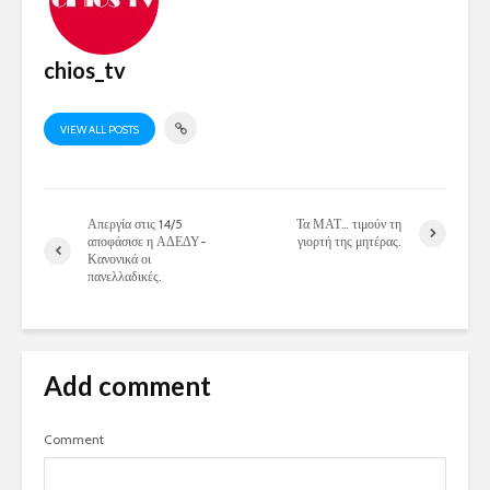
chios_tv
VIEW ALL POSTS
Απεργία στις 14/5
Τα ΜΑΤ… τιμούν τη
αποφάσισε η ΑΔΕΔΥ-
γιορτή της μητέρας.
Κανονικά οι
πανελλαδικές.
Add comment
Comment