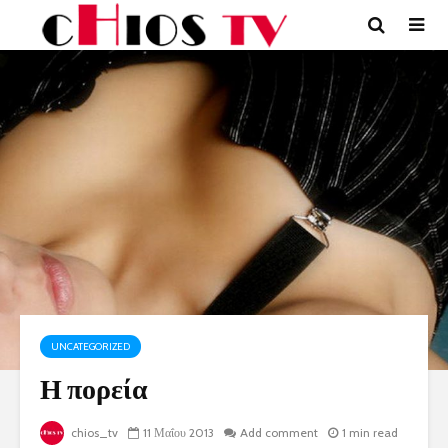
UNCATEGORIZED
Η πορεία
chios_tv
11 Μαΐου 2013
Add comment
1 min read