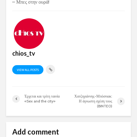
– Μπες στην ουρά!
chios_tv
VIEW ALL POSTS
Έρχεται και τρίτη ταινία
Χατζηγιάννης-Μπόσνιακ:
«Sex and the city»
Η άγνωστη σχέση τους
(BINTEO)
Add comment