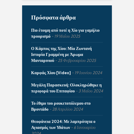
Πρόσφατα άρθρα
Πιο έτοιμη από ποτέ η Χίο για γαμήλιο
προορισμό
19 Μαΐου 2025
Ο Κάμπος της Χίου: Μία Ζωντανή
Ιστορία Γραμμένη με Άρωμα
Μανταρινιού
25 Φεβρουαρίου 2025
Καρφάς Χίου [Video]
19 Ιουνίου 2024
Μεγάλη Παρασκευή: Ολοκληρώθηκε η
περιφορά του Επιταφίου
3 Μαΐου 2024
Το έθιμο του ρουκετοπόλεμου στο
Βροντάδο
28 Απριλίου 2024
Θεοφάνεια 2024: Με λαμπρότητα ο
Αγιασμός των Υδάτων
6 Ιανουαρίου
2024