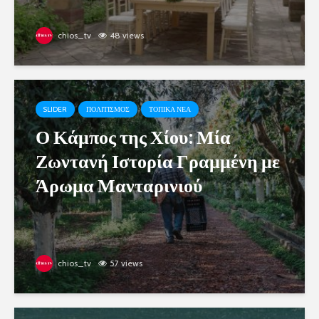
chios_tv
48 views
SLIDER
ΠΟΛΙΤΙΣΜΟΣ
ΤΟΠΙΚΑ ΝΕΑ
Ο Κάμπος της Χίου: Μία
Ζωντανή Ιστορία Γραμμένη με
Άρωμα Μανταρινιού
chios_tv
57 views