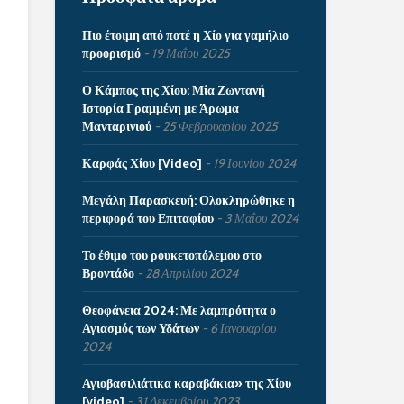
Πιο έτοιμη από ποτέ η Χίο για γαμήλιο
προορισμό
19 Μαΐου 2025
Ο Κάμπος της Χίου: Μία Ζωντανή
Ιστορία Γραμμένη με Άρωμα
Μανταρινιού
25 Φεβρουαρίου 2025
Καρφάς Χίου [Video]
19 Ιουνίου 2024
Μεγάλη Παρασκευή: Ολοκληρώθηκε η
περιφορά του Επιταφίου
3 Μαΐου 2024
Το έθιμο του ρουκετοπόλεμου στο
Βροντάδο
28 Απριλίου 2024
Θεοφάνεια 2024: Με λαμπρότητα ο
Αγιασμός των Υδάτων
6 Ιανουαρίου
2024
Αγιοβασιλιάτικα καραβάκια» της Χίου
[video]
31 Δεκεμβρίου 2023