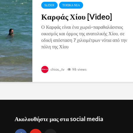
SLIDER
ΤΟΠΙΚΑ ΝΕΑ
Καρφάς Χίου [Video]
Ο Καρφάς είναι ένα χωριό-παραθαλάσσιος
οικισμός και όρμος της ανατολικής Χίου, σε
οδική απόσταση 7 χιλιομέτρων νότια από την
πόλη της Χίου
chios_tv
98 views
Ακολουθήστε μας στα social media