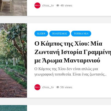
chios_tv
48 views
SLIDER
ΠΟΛΙΤΙΣΜΟΣ
ΤΟΠΙΚΑ ΝΕΑ
Ο Κάμπος της Χίου: Μία
Ζωντανή Ιστορία Γραμμέν
με Άρωμα Μανταρινιού
Ο Κάμπος της Χίου δεν είναι απλώς μια
γεωγραφική τοποθεσία. Είναι ένας ζωντανός...
chios_tv
58 views