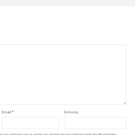
Email
*
Ιστότοπος
ι τον ιστότοπο μου σε αυτόν τον πλοηγό για την επόμενη φορά που θα σχολιάσω.