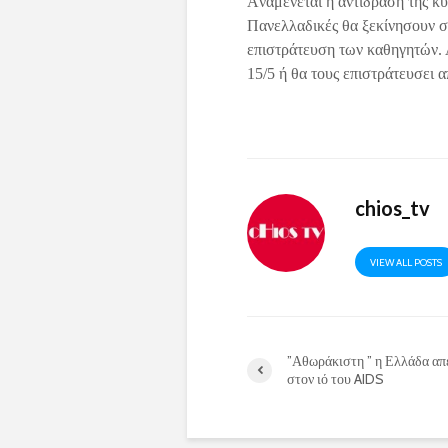
Aναμένεται η αντίδραση της κυ
Πανελλαδικές θα ξεκίνησουν στ
επιστράτευση των καθηγητών. Α
15/5 ή θα τους επιστράτευσει 
chios_tv
VIEW ALL POSTS
”Αθωράκιστη ” η Ελλάδα απ
στον ιό του AIDS