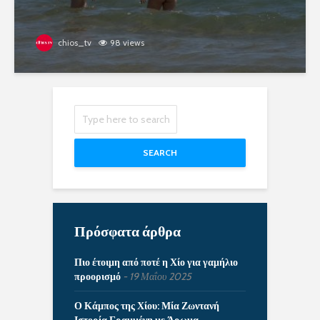
chios_tv
98 views
SEARCH
Πρόσφατα άρθρα
Πιο έτοιμη από ποτέ η Χίο για γαμήλιο
προορισμό
19 Μαΐου 2025
Ο Κάμπος της Χίου: Μία Ζωντανή