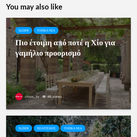
You may also like
SLIDER
ΤΟΠΙΚΑ ΝΕΑ
Πιο έτοιμη από ποτέ η Χίο για
γαμήλιο προορισμό
chios_tv
48 views
SLIDER
ΠΟΛΙΤΙΣΜΟΣ
ΤΟΠΙΚΑ ΝΕΑ