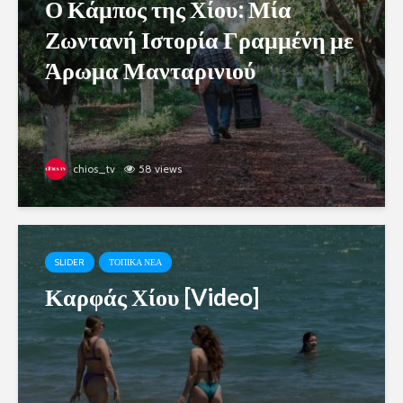
Ο Κάμπος της Χίου: Μία
Ζωντανή Ιστορία Γραμμένη με
Άρωμα Μανταρινιού
chios_tv
58 views
SLIDER
ΤΟΠΙΚΑ ΝΕΑ
Καρφάς Χίου [Video]