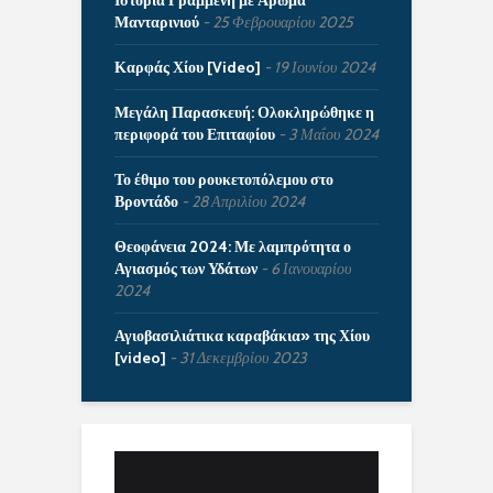
Ιστορία Γραμμένη με Άρωμα
Μανταρινιού
25 Φεβρουαρίου 2025
Καρφάς Χίου [Video]
19 Ιουνίου 2024
Μεγάλη Παρασκευή: Ολοκληρώθηκε η
περιφορά του Επιταφίου
3 Μαΐου 2024
Το έθιμο του ρουκετοπόλεμου στο
Βροντάδο
28 Απριλίου 2024
Θεοφάνεια 2024: Με λαμπρότητα ο
Αγιασμός των Υδάτων
6 Ιανουαρίου
2024
Αγιοβασιλιάτικα καραβάκια» της Χίου
[video]
31 Δεκεμβρίου 2023