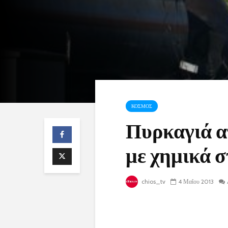
ΚΟΣΜΟΣ
Πυρκαγιά α
με χημικά σ
chios_tv
4 Μαΐου 2013