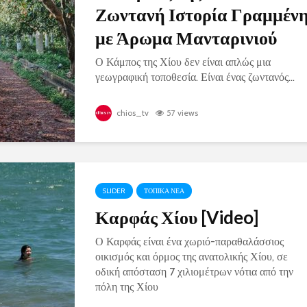
Ζωντανή Ιστορία Γραμμέν
με Άρωμα Μανταρινιού
Ο Κάμπος της Χίου δεν είναι απλώς μια
γεωγραφική τοποθεσία. Είναι ένας ζωντανός...
chios_tv
57 views
SLIDER
ΤΟΠΙΚΑ ΝΕΑ
Καρφάς Χίου [Video]
Ο Καρφάς είναι ένα χωριό-παραθαλάσσιος
οικισμός και όρμος της ανατολικής Χίου, σε
οδική απόσταση 7 χιλιομέτρων νότια από την
πόλη της Χίου