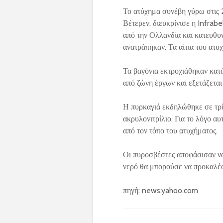
Το ατύχημα συνέβη γύρω στις 
Βέτερεν, διευκρίνισε η Infrabe
από την Ολλανδία και κατευθυν
ανατράπηκαν. Τα αίτια του ατυ
Τα βαγόνια εκτροχιάθηκαν κατά
από ζώνη έργων και εξετάζεται
Η πυρκαγιά εκδηλώθηκε σε τρί
ακρυλονιτρίλιο. Για το λόγο α
από τον τόπο του ατυχήματος.
Οι πυροσβέστες αποφάσισαν να
νερό θα μπορούσε να προκαλέσ
πηγή: news.yahoo.com