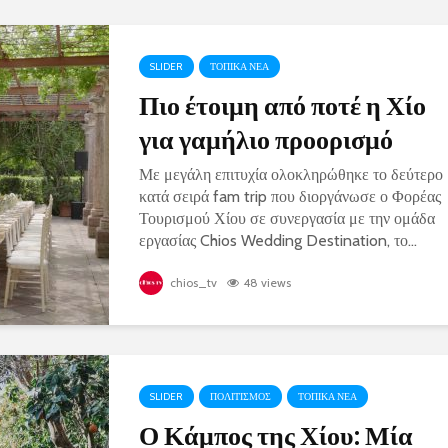
SLIDER
ΤΟΠΙΚΑ ΝΕΑ
Πιο έτοιμη από ποτέ η Χίο
για γαμήλιο προορισμό
Με μεγάλη επιτυχία ολοκληρώθηκε το δεύτερο
κατά σειρά fam trip που διοργάνωσε ο Φορέας
Τουρισμού Χίου σε συνεργασία με την ομάδα
εργασίας Chios Wedding Destination, το...
chios_tv
48 views
SLIDER
ΠΟΛΙΤΙΣΜΟΣ
ΤΟΠΙΚΑ ΝΕΑ
Ο Κάμπος της Χίου: Μία