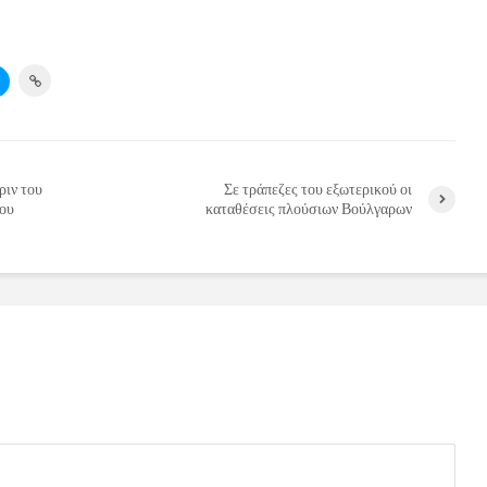
ριν του
Σε τράπεζες του εξωτερικού οι
του
καταθέσεις πλούσιων Βούλγαρων