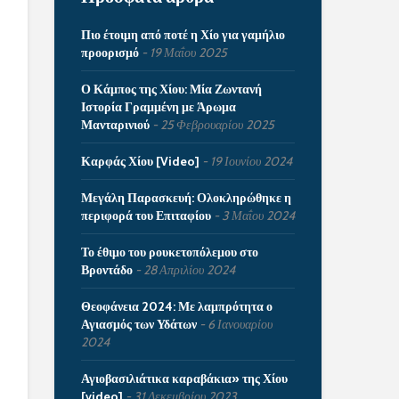
Πιο έτοιμη από ποτέ η Χίο για γαμήλιο
προορισμό
19 Μαΐου 2025
Ο Κάμπος της Χίου: Μία Ζωντανή
Ιστορία Γραμμένη με Άρωμα
Μανταρινιού
25 Φεβρουαρίου 2025
Καρφάς Χίου [Video]
19 Ιουνίου 2024
Μεγάλη Παρασκευή: Ολοκληρώθηκε η
περιφορά του Επιταφίου
3 Μαΐου 2024
Το έθιμο του ρουκετοπόλεμου στο
Βροντάδο
28 Απριλίου 2024
Θεοφάνεια 2024: Με λαμπρότητα ο
Αγιασμός των Υδάτων
6 Ιανουαρίου
2024
Αγιοβασιλιάτικα καραβάκια» της Χίου
[video]
31 Δεκεμβρίου 2023