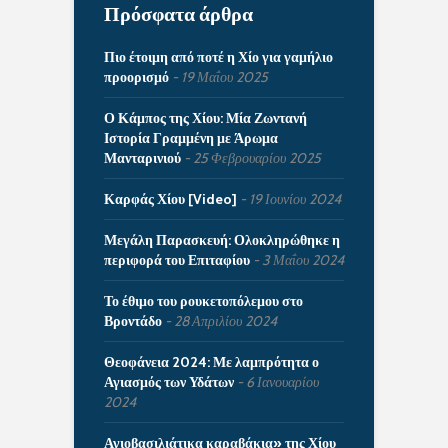
Πρόσφατα άρθρα
Πιο έτοιμη από ποτέ η Χίο για γαμήλιο
προορισμό
19 Μαΐου 2025
Ο Κάμπος της Χίου: Μία Ζωντανή
Ιστορία Γραμμένη με Άρωμα
Μανταρινιού
25 Φεβρουαρίου 2025
Καρφάς Χίου [Video]
19 Ιουνίου 2024
Μεγάλη Παρασκευή: Ολοκληρώθηκε η
περιφορά του Επιταφίου
3 Μαΐου 2024
Το έθιμο του ρουκετοπόλεμου στο
Βροντάδο
28 Απριλίου 2024
Θεοφάνεια 2024: Με λαμπρότητα ο
Αγιασμός των Υδάτων
6 Ιανουαρίου
2024
Αγιοβασιλιάτικα καραβάκια» της Χίου