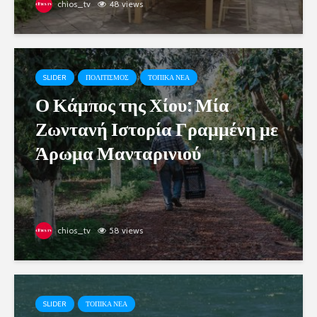
chios_tv
48 views
SLIDER
ΠΟΛΙΤΙΣΜΟΣ
ΤΟΠΙΚΑ ΝΕΑ
Ο Κάμπος της Χίου: Μία
Ζωντανή Ιστορία Γραμμένη με
Άρωμα Μανταρινιού
chios_tv
58 views
SLIDER
ΤΟΠΙΚΑ ΝΕΑ