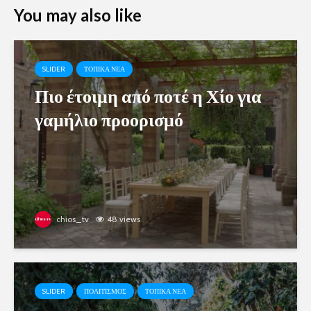
You may also like
SLIDER
ΤΟΠΙΚΑ ΝΕΑ
Πιο έτοιμη από ποτέ η Χίο για
γαμήλιο προορισμό
chios_tv
48 views
SLIDER
ΠΟΛΙΤΙΣΜΟΣ
ΤΟΠΙΚΑ ΝΕΑ