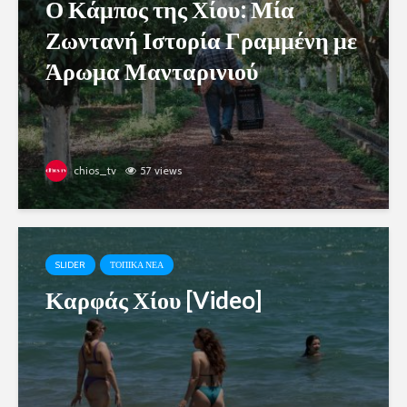
Ο Κάμπος της Χίου: Μία
Ζωντανή Ιστορία Γραμμένη με
Άρωμα Μανταρινιού
chios_tv
57 views
SLIDER
ΤΟΠΙΚΑ ΝΕΑ
Καρφάς Χίου [Video]