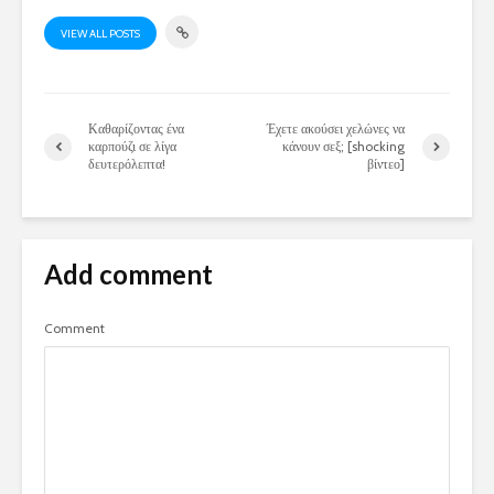
VIEW ALL POSTS
Καθαρίζοντας ένα
Έχετε ακούσει χελώνες να
καρπούζι σε λίγα
κάνουν σεξ; [shocking
δευτερόλεπτα!
βίντεο]
Add comment
Comment