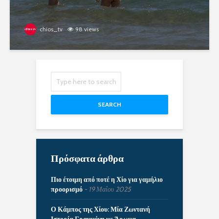
chios_tv
98 views
SEARCH
Πρόσφατα άρθρα
Πιο έτοιμη από ποτέ η Χίο για γαμήλιο
προορισμό
19 Μαΐου 2025
Ο Κάμπος της Χίου: Μία Ζωντανή