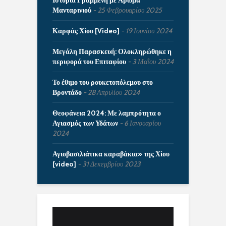
Ιστορία Γραμμένη με Άρωμα
Μανταρινιού
25 Φεβρουαρίου 2025
Καρφάς Χίου [Video]
19 Ιουνίου 2024
Μεγάλη Παρασκευή: Ολοκληρώθηκε η
περιφορά του Επιταφίου
3 Μαΐου 2024
Το έθιμο του ρουκετοπόλεμου στο
Βροντάδο
28 Απριλίου 2024
Θεοφάνεια 2024: Με λαμπρότητα ο
Αγιασμός των Υδάτων
6 Ιανουαρίου
2024
Αγιοβασιλιάτικα καραβάκια» της Χίου
[video]
31 Δεκεμβρίου 2023