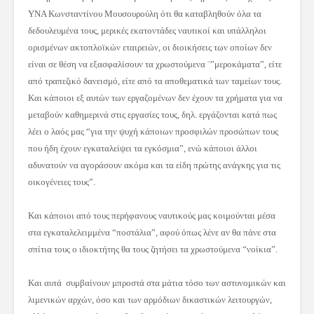
ΥΝΑ Κωνσταντίνου Μουσουρούλη ότι θα καταβληθούν όλα τα
δεδουλευμένα τους, μερικές εκατοντάδες ναυτικοί και υπάλληλοι
ορισμένων ακτοπλοϊκών εταιρειών, οι διοικήσεις των οποίων δεν
είναι σε θέση να εξασφαλίσουν τα χρωστούμενα ¨”μεροκάματα”, είτε
από τραπεζικό δανεισμό, είτε από τα αποθεματικά των ταμείων τους.
Και κάποιοι εξ αυτών των εργαζομένων δεν έχουν τα χρήματα για να
μεταβούν καθημερινά στις εργασίες τους, δηλ. εργάζονται κατά πως
λέει ο λαός μας “για την ψυχή κάποιων προσφιλών προσώπων τους
που ήδη έχουν εγκαταλείψει τα εγκόσμια”, ενώ κάποιοι άλλοι
αδυνατούν να αγοράσουν ακόμα και τα είδη πρώτης ανάγκης για τις
οικογένειες τους”.
Και κάποιοι από τους περήφανους ναυτικούς μας κοιμούνται μέσα
στα εγκαταλελειμμένα “ποστάλια”, αφού όπως λένε αν θα πάνε στα
σπίτια τους ο ιδιοκτήτης θα τους ζητήσει τα χρωστούμενα “νοίκια”.
Και αυτά συμβαίνουν μπροστά στα μάτια τόσο των αστυνομικών και
λιμενικών αρχών, όσο και των αρμόδιων δικαστικών λειτουργών,