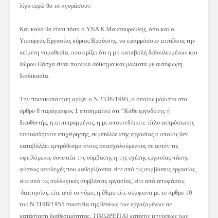
λίγα ευρώ θα τα αγοράσουν.
Και καλό θα είναι τόσο ο ΥΝΑ Κ.Μουσουρούλης, όσο και ο
Υπουργός Εργασίας κύριος Βρούτσης, να εφαρμόσουν επιτέλους την
κείμενη νομοθεσία, που ορίζει ότι η μη καταβολή δεδουλευμένων και
δώρου Πάσχα είναι ποινικό αδίκημα και μάλιστα με αυτόφωρη
διαδικασία.
Την ποινικοποίηση ορίζει ο Ν.2336/1995, ο οποίος μάλιστα στο
άρθρο 8 παράγραφος 1 επισημαίνει ότι “Κάθε εργοδότης ή
διευθυντής, η επιτετραμμένος, η με οποιονδήποτε τίτλο εκπρόσωπος
οποιασδήποτε επιχείρησης, εκμετάλλευσης εργασίας ο οποίος δεν
καταβάλλει εμπρόθεσμα στους απασχολούμενους σε αυτόν τις
οφειλόμενες συνεπεία της σύμβασης η της σχέσης εργασίας πάσης
φύσεως αποδοχές που καθορίζονται είτε από τις συμβάσεις εργασίας,
είτε από τις συλλογικές συμβάσεις εργασίας, είτε από αποφάσεις
διαιτησίας, είτε από το νόμο, η έθιμο είτε σύμφωνα με το άρθρο 10
του Ν.3198/1955 συνεπεία της θέσεως των εργαζομένων σε
κατάσταση διαθεσιμότητας, ΤΙΜΩΡΕΙΤΑΙ κατόπιν μηνύσεως των