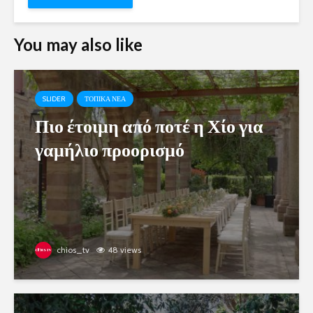
You may also like
SLIDER
ΤΟΠΙΚΑ ΝΕΑ
Πιο έτοιμη από ποτέ η Χίο για
γαμήλιο προορισμό
chios_tv
48 views