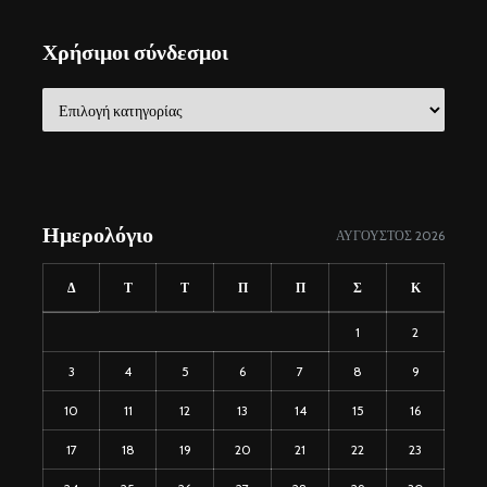
Χρήσιμοι σύνδεσμοι
Χρήσιμοι
σύνδεσμοι
Ημερολόγιο
ΑΎΓΟΥΣΤΟΣ 2026
Δ
Τ
Τ
Π
Π
Σ
Κ
1
2
3
4
5
6
7
8
9
10
11
12
13
14
15
16
17
18
19
20
21
22
23