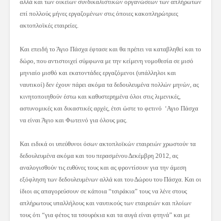
αλλά και των οικείων συνδικαλιστικών οργανώσεων των απλήρωτων
επί πολλούς μήνες εργαζομένων στις όποιες κακοπληρώτριες
ακτοπλοϊκές εταιρείες.
Και επειδή το Άγιο Πάσχα έφτασε και θα πρέπει να καταβληθεί και το
δώρο, που αντιστοιχεί σύμφωνα με την κείμενη νομοθεσία σε μισό
μηνιαίο μισθό και εκατοντάδες εργαζόμενοι (υπάλληλοι και
ναυτικοί) δεν έχουν πάρει ακόμα τα δεδουλευμένα πολλών μηνών, ας
κινητοποιηθούν έστω και καθυστερημένα όλοι στις λιμενικές,
αστυνομικές και δικαστικές αρχές, έτσι ώστε το φετινό ‘Αγιο Πάσχα
να είναι Άγιο και Φωτεινό για όλους μας.
Και ειδικά οι υπεύθυνοι όσων ακτοπλοϊκών εταιρειών χρωστούν τα
δεδουλευμένα ακόμα και του περασμένου Δεκέμβρη 2012, ας
αναλογισθούν τις ευθύνες τους και ας φροντίσουν για την άμεση
εξόφληση των δεδουλευμένων αλλά και του Δώρου του Πάσχα. Και οι
ίδιοι ας απαγορεύσουν σε κάποια “τσιράκια” τους να λένε στους
απλήρωτους υπαλλήλους και ναυτικούς των εταιρειών και πλοίων
τους ότι “για φέτος τα τσουρέκια και τα αυγά είναι φτηνά” και με