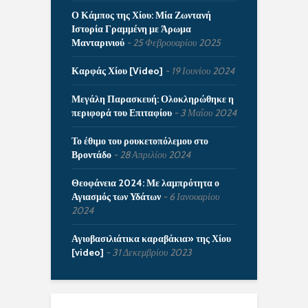
Ο Κάμπος της Χίου: Μία Ζωντανή
Ιστορία Γραμμένη με Άρωμα
Μανταρινιού
25 Φεβρουαρίου 2025
Καρφάς Χίου [Video]
19 Ιουνίου 2024
Μεγάλη Παρασκευή: Ολοκληρώθηκε η
περιφορά του Επιταφίου
3 Μαΐου 2024
Το έθιμο του ρουκετοπόλεμου στο
Βροντάδο
28 Απριλίου 2024
Θεοφάνεια 2024: Με λαμπρότητα ο
Αγιασμός των Υδάτων
6 Ιανουαρίου
2024
Αγιοβασιλιάτικα καραβάκια» της Χίου
[video]
31 Δεκεμβρίου 2023