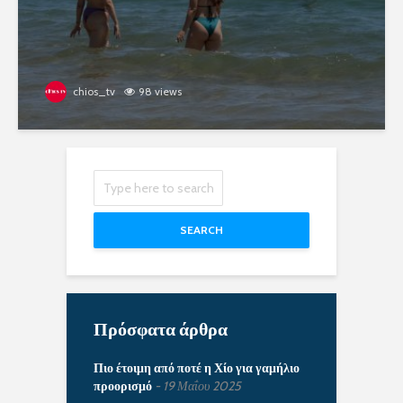
chios_tv
98 views
SEARCH
Πρόσφατα άρθρα
Πιο έτοιμη από ποτέ η Χίο για γαμήλιο
προορισμό
19 Μαΐου 2025