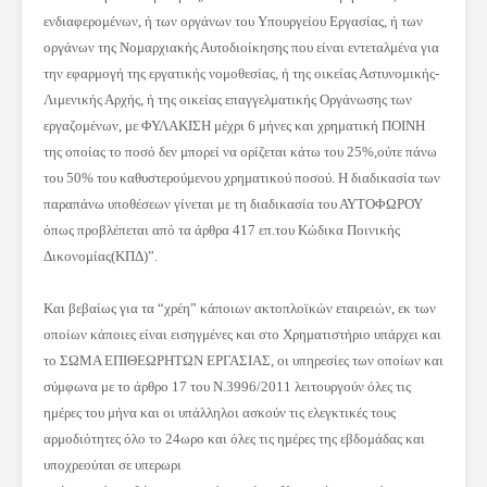
ενδιαφερομένων, ή των οργάνων του Υπουργείου Εργασίας, ή των
οργάνων της Νομαρχιακής Αυτοδιοίκησης που είναι εντεταλμένα για
την εφαρμογή της εργατικής νομοθεσίας, ή της οικείας Αστυνομικής-
Λιμενικής Αρχής, ή της οικείας επαγγελματικής Οργάνωσης των
εργαζομένων, με ΦΥΛΑΚΙΣΗ μέχρι 6 μήνες και χρηματική ΠΟΙΝΗ
της οποίας το ποσό δεν μπορεί να ορίζεται κάτω του 25%,ούτε πάνω
του 50% του καθυστερούμενου χρηματικού ποσού. Η διαδικασία των
παραπάνω υποθέσεων γίνεται με τη διαδικασία του ΑΥΤΟΦΩΡΟΥ
όπως προβλέπεται από τα άρθρα 417 επ.του Κώδικα Ποινικής
Δικονομίας(ΚΠΔ)”.
Και βεβαίως για τα “χρέη” κάποιων ακτοπλοϊκών εταιρειών, εκ των
οποίων κάποιες είναι εισηγμένες και στο Χρηματιστήριο υπάρχει και
το ΣΩΜΑ ΕΠΙΘΕΩΡΗΤΩΝ ΕΡΓΑΣΙΑΣ, οι υπηρεσίες των οποίων και
σύμφωνα με το άρθρο 17 του Ν.3996/2011 λειτουργούν όλες τις
ημέρες του μήνα και οι υπάλληλοι ασκούν τις ελεγκτικές τους
αρμοδιότητες όλο το 24ωρο και όλες τις ημέρες της εβδομάδας και
υποχρεούται σε υπερωρι