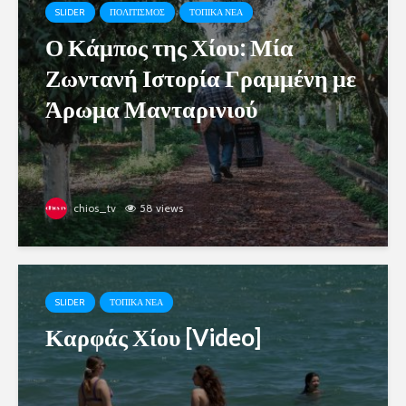
SLIDER
ΠΟΛΙΤΙΣΜΟΣ
ΤΟΠΙΚΑ ΝΕΑ
Ο Κάμπος της Χίου: Μία
Ζωντανή Ιστορία Γραμμένη με
Άρωμα Μανταρινιού
chios_tv
58 views
SLIDER
ΤΟΠΙΚΑ ΝΕΑ
Καρφάς Χίου [Video]