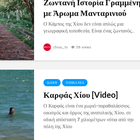
Ζωντανή Ιστορία Γραμμέν
με Άρωμα Μανταρινιού
Ο Κάμπος της Χίου δεν είναι απλώς μια
γεωγραφική τοποθεσία. Είναι ένας ζωντανός...
chios_tv
58 views
SLIDER
ΤΟΠΙΚΑ ΝΕΑ
Καρφάς Χίου [Video]
Ο Καρφάς είναι ένα χωριό-παραθαλάσσιος
οικισμός και όρμος της ανατολικής Χίου, σε
οδική απόσταση 7 χιλιομέτρων νότια από την
πόλη της Χίου