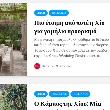
SLIDER
ΤΟΠΙΚΑ ΝΕΑ
Πιο έτοιμη από ποτέ η Χίο
για γαμήλιο προορισμό
Με μεγάλη επιτυχία ολοκληρώθηκε το δεύτερο
κατά σειρά fam trip που διοργάνωσε ο Φορέας
Τουρισμού Χίου σε συνεργασία με την ομάδα
εργασίας Chios Wedding Destination, το...
chios_tv
48 views
SLIDER
ΠΟΛΙΤΙΣΜΟΣ
ΤΟΠΙΚΑ ΝΕΑ
Ο Κάμπος της Χίου: Μία