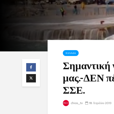
ΕΛΛΑΔΑ
Σημαντική ν
μας.-ΔΕΝ π
ΣΣΕ.
chios_tv
18 Απριλίου 2013