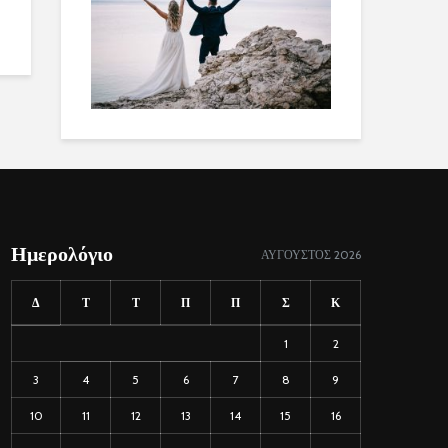
Ημερολόγιο
ΑΎΓΟΥΣΤΟΣ 2026
Δ
Τ
Τ
Π
Π
Σ
Κ
1
2
3
4
5
6
7
8
9
10
11
12
13
14
15
16