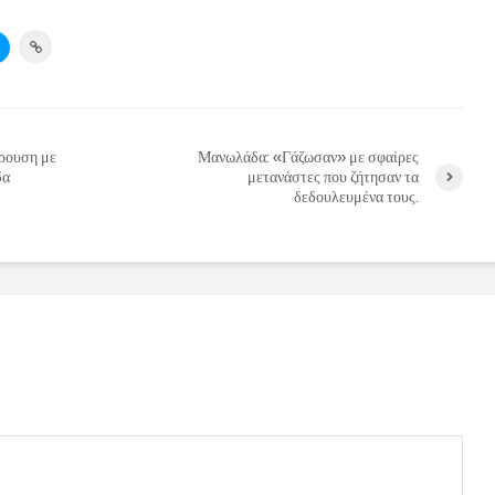
ρουση με
Μανωλάδα: «Γάζωσαν» με σφαίρες
δα
μετανάστες που ζήτησαν τα
δεδουλευμένα τους.