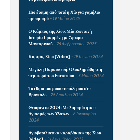
Πιο έτοιμη από ποτέ η Χίο για γαμήλιο
προορισμό
19 Μαΐου 2025
Ο Κάμπος της Χίου: Μία Ζωντανή
Ιστορία Γραμμένη με Άρωμα
Μανταρινιού
25 Φεβρουαρίου 2025
Καρφάς Χίου [Video]
19 Ιουνίου 2024
Μεγάλη Παρασκευή: Ολοκληρώθηκε η
περιφορά του Επιταφίου
3 Μαΐου 2024
Το έθιμο του ρουκετοπόλεμου στο
Βροντάδο
28 Απριλίου 2024
Θεοφάνεια 2024: Με λαμπρότητα ο
Αγιασμός των Υδάτων
6 Ιανουαρίου
2024
Αγιοβασιλιάτικα καραβάκια» της Χίου
[video]
31 Δεκεμβρίου 2023