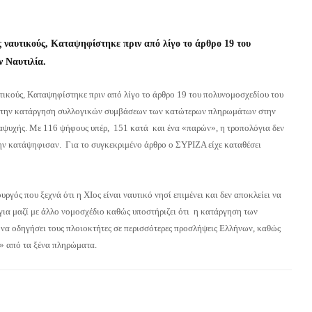
ς ναυτικούς, Καταψηφίστηκε πριν από λίγο το άρθρο 19 του
ν Ναυτιλία.
τικούς, Καταψηφίστηκε πριν από λίγο το άρθρο 19 του πολυνομοσχεδίου του
ε την κατάργηση συλλογικών συμβάσεων των κατώτερων πληρωμάτων στην
αψυχής. Με 116 ψήφους υπέρ, 151 κατά και ένα «παρών», η τροπολόγια δεν
κατάψηφισαν. Για το συγκεκριμένο άρθρο ο ΣΥΡΙΖΑ είχε καταθέσει
γός που ξεχνά ότι η ΧΙος είναι ναυτικό νησί επιμένει και δεν αποκλείει να
για μαζί με άλλο νομοσχέδιο καθώς υποστήριζει ότι η κατάργηση των
α οδηγήσει τους πλοιοκτήτες σε περισσότερες προσλήψεις Ελλήνων, καθώς
ι» από τα ξένα πληρώματα.