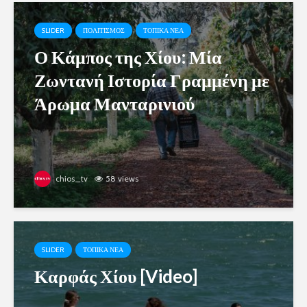
SLIDER
ΠΟΛΙΤΙΣΜΟΣ
ΤΟΠΙΚΑ ΝΕΑ
Ο Κάμπος της Χίου: Μία
Ζωντανή Ιστορία Γραμμένη με
Άρωμα Μανταρινιού
chios_tv
58 views
SLIDER
ΤΟΠΙΚΑ ΝΕΑ
Καρφάς Χίου [Video]