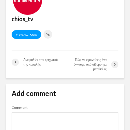
chios_tv
VIEW ALL POSTS
Ανωμαλίες του τριχωτού
Πώς να φροντίσεις ένα
της κεφαλής
έγκαυμα από σίδερο για
μπούκλες
Add comment
Comment