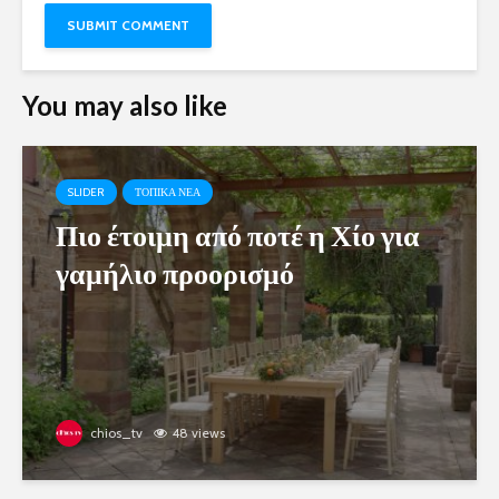
You may also like
SLIDER
ΤΟΠΙΚΑ ΝΕΑ
Πιο έτοιμη από ποτέ η Χίο για
γαμήλιο προορισμό
chios_tv
48 views