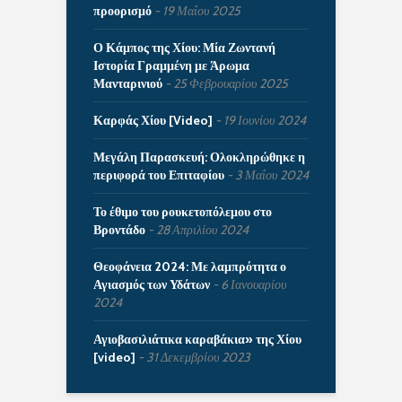
προορισμό
19 Μαΐου 2025
Ο Κάμπος της Χίου: Μία Ζωντανή
Ιστορία Γραμμένη με Άρωμα
Μανταρινιού
25 Φεβρουαρίου 2025
Καρφάς Χίου [Video]
19 Ιουνίου 2024
Μεγάλη Παρασκευή: Ολοκληρώθηκε η
περιφορά του Επιταφίου
3 Μαΐου 2024
Το έθιμο του ρουκετοπόλεμου στο
Βροντάδο
28 Απριλίου 2024
Θεοφάνεια 2024: Με λαμπρότητα ο
Αγιασμός των Υδάτων
6 Ιανουαρίου
2024
Αγιοβασιλιάτικα καραβάκια» της Χίου
[video]
31 Δεκεμβρίου 2023