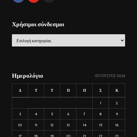
Χρήσιμοι σύνδεσμοι
Χρήσιμοι
σύνδεσμοι
Ημερολόγιο
ΑΎΓΟΥΣΤΟΣ 2026
Δ
Τ
Τ
Π
Π
Σ
Κ
1
2
3
4
5
6
7
8
9
10
11
12
13
14
15
16
17
18
19
20
21
22
23