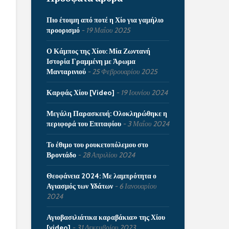
Πιο έτοιμη από ποτέ η Χίο για γαμήλιο
προορισμό
19 Μαΐου 2025
Ο Κάμπος της Χίου: Μία Ζωντανή
Ιστορία Γραμμένη με Άρωμα
Μανταρινιού
25 Φεβρουαρίου 2025
Καρφάς Χίου [Video]
19 Ιουνίου 2024
Μεγάλη Παρασκευή: Ολοκληρώθηκε η
περιφορά του Επιταφίου
3 Μαΐου 2024
Το έθιμο του ρουκετοπόλεμου στο
Βροντάδο
28 Απριλίου 2024
Θεοφάνεια 2024: Με λαμπρότητα ο
Αγιασμός των Υδάτων
6 Ιανουαρίου
2024
Αγιοβασιλιάτικα καραβάκια» της Χίου
[video]
31 Δεκεμβρίου 2023