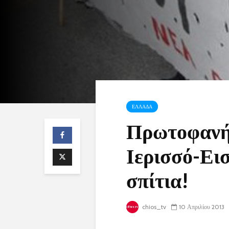
ΕΛΛΑΔΑ
Πρωτοφανή
Ιερισσό-Εισ
σπίτια!
chios_tv
10 Απριλίου 2013