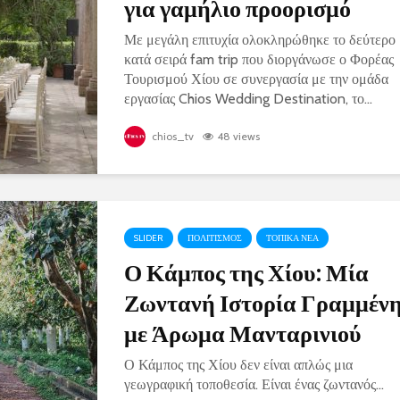
για γαμήλιο προορισμό
Με μεγάλη επιτυχία ολοκληρώθηκε το δεύτερο
κατά σειρά fam trip που διοργάνωσε ο Φορέας
Τουρισμού Χίου σε συνεργασία με την ομάδα
εργασίας Chios Wedding Destination, το...
chios_tv
48 views
SLIDER
ΠΟΛΙΤΙΣΜΟΣ
ΤΟΠΙΚΑ ΝΕΑ
Ο Κάμπος της Χίου: Μία
Ζωντανή Ιστορία Γραμμέν
με Άρωμα Μανταρινιού
Ο Κάμπος της Χίου δεν είναι απλώς μια
γεωγραφική τοποθεσία. Είναι ένας ζωντανός...