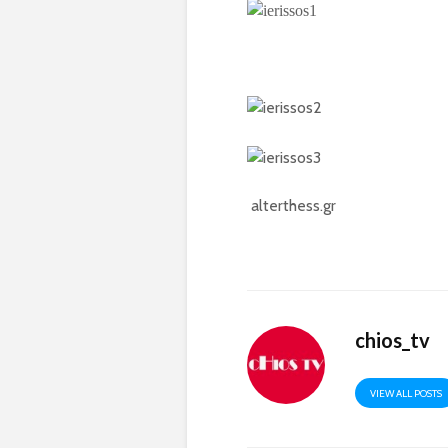
alterthess.gr
chios_tv
VIEW ALL POSTS