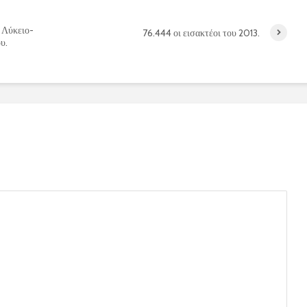
 Λύκειο-
76.444 οι εισακτέοι του 2013.
υ.