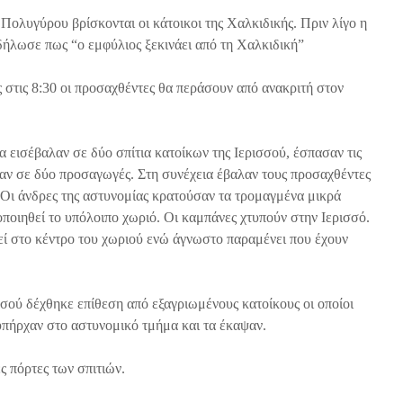
Πολυγύρου βρίσκονται οι κάτοικοι της Χαλκιδικής. Πριν λίγο η
δήλωσε πως “ο εμφύλιος ξεκινάει από τη Χαλκιδική”
 στις 8:30 οι προσαχθέντες θα περάσουν από ανακριτή στον
εισέβαλαν σε δύο σπίτια κατοίκων της Ιερισσού, έσπασαν τις
σαν σε δύο προσαγωγές. Στη συνέχεια έβαλαν τους προσαχθέντες
. Οι άνδρες της αστυνομίας κρατούσαν τα τρομαγμένα μικρά
οποιηθεί το υπόλοιπο χωριό. Οι καμπάνες χτυπούν στην Ιερισσό.
εί στο κέντρο του χωριού ενώ άγνωστο παραμένει που έχουν
σού δέχθηκε επίθεση από εξαγριωμένους κατοίκους οι οποίοι
υπήρχαν στο αστυνομικό τμήμα και τα έκαψαν.
ς πόρτες των σπιτιών.