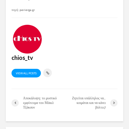
πηγή: perierga.gr
chios_tv
VIEW ALL POSTS
Αποκάλυψη: το μυστικό
Ζητείται υπάλληλος να…
εμφύτευμα του Μάικλ
κοιμάται και να κάνει
Τζάκσον
βόλτες!