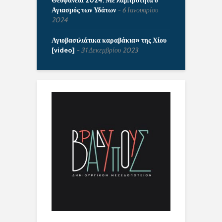
Θεοφάνεια 2024: Με λαμπρότητα ο
Αγιασμός των Υδάτων
6 Ιανουαρίου
2024
Αγιοβασιλιάτικα καραβάκια» της Χίου
[video]
31 Δεκεμβρίου 2023