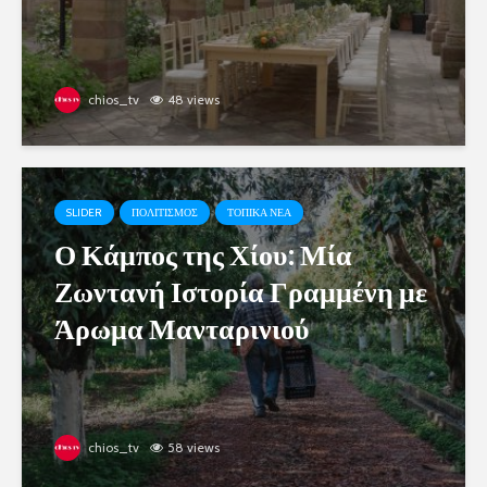
chios_tv
48 views
SLIDER
ΠΟΛΙΤΙΣΜΟΣ
ΤΟΠΙΚΑ ΝΕΑ
Ο Κάμπος της Χίου: Μία
Ζωντανή Ιστορία Γραμμένη με
Άρωμα Μανταρινιού
chios_tv
58 views