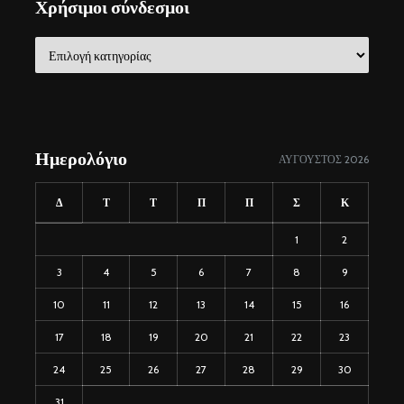
Χρήσιμοι σύνδεσμοι
Χρήσιμοι
σύνδεσμοι
Ημερολόγιο
ΑΎΓΟΥΣΤΟΣ 2026
Δ
Τ
Τ
Π
Π
Σ
Κ
1
2
3
4
5
6
7
8
9
10
11
12
13
14
15
16
17
18
19
20
21
22
23
24
25
26
27
28
29
30
31