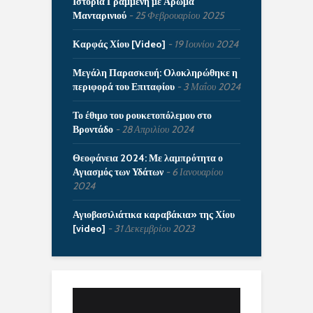
Ιστορία Γραμμένη με Άρωμα
Μανταρινιού
25 Φεβρουαρίου 2025
Καρφάς Χίου [Video]
19 Ιουνίου 2024
Μεγάλη Παρασκευή: Ολοκληρώθηκε η
περιφορά του Επιταφίου
3 Μαΐου 2024
Το έθιμο του ρουκετοπόλεμου στο
Βροντάδο
28 Απριλίου 2024
Θεοφάνεια 2024: Με λαμπρότητα ο
Αγιασμός των Υδάτων
6 Ιανουαρίου
2024
Αγιοβασιλιάτικα καραβάκια» της Χίου
[video]
31 Δεκεμβρίου 2023