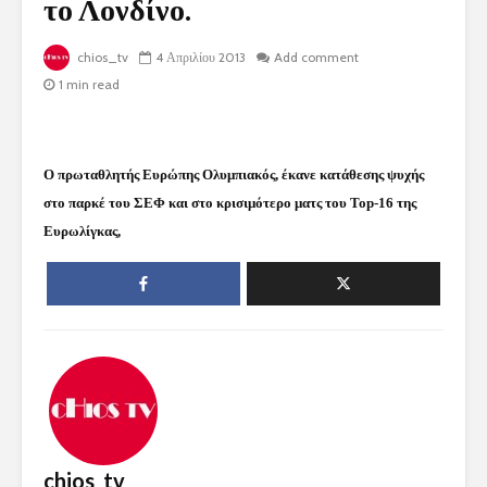
το Λονδίνο.
chios_tv
4 Απριλίου 2013
Add comment
1 min read
Ο πρωταθλητής Ευρώπης Ολυμπιακός, έκανε κατάθεσης ψυχής
στο παρκέ του ΣΕΦ και στο κρισιμότερο ματς του Top-16 της
Ευρωλίγκας,
chios_tv