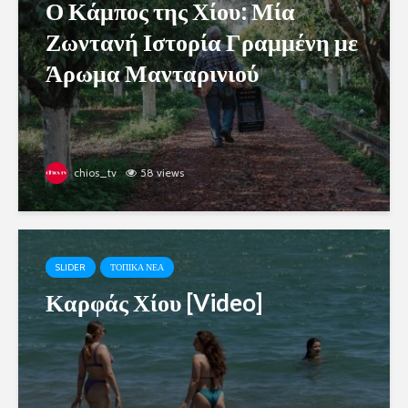
Ο Κάμπος της Χίου: Μία
Ζωντανή Ιστορία Γραμμένη με
Άρωμα Μανταρινιού
chios_tv
58 views
SLIDER
ΤΟΠΙΚΑ ΝΕΑ
Καρφάς Χίου [Video]