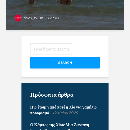
chios_tv
98 views
SEARCH
Πρόσφατα άρθρα
Πιο έτοιμη από ποτέ η Χίο για γαμήλιο
προορισμό
19 Μαΐου 2025
Ο Κάμπος της Χίου: Μία Ζωντανή