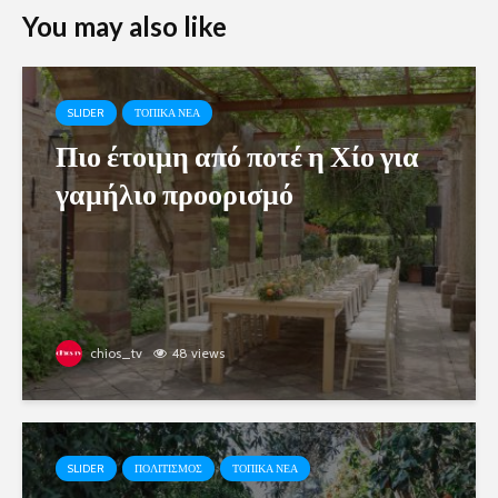
You may also like
SLIDER
ΤΟΠΙΚΑ ΝΕΑ
Πιο έτοιμη από ποτέ η Χίο για
γαμήλιο προορισμό
chios_tv
48 views
SLIDER
ΠΟΛΙΤΙΣΜΟΣ
ΤΟΠΙΚΑ ΝΕΑ