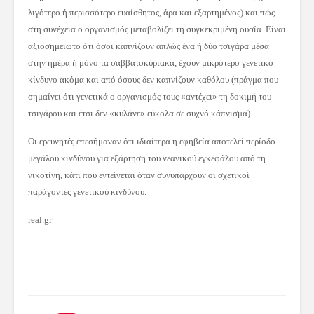
λιγότερο ή περισσότερο ευαίσθητος, άρα και εξαρτημένος) και πώς
στη συνέχεια ο οργανισμός μεταβολίζει τη συγκεκριμένη ουσία. Είναι
αξιοσημείωτο ότι όσοι καπνίζουν απλώς ένα ή δύο τσιγάρα μέσα
στην ημέρα ή μόνο τα σαββατοκύριακα, έχουν μικρότερο γενετικό
κίνδυνο ακόμα και από όσους δεν καπνίζουν καθόλου (πράγμα που
σημαίνει ότι γενετικά ο οργανισμός τους «αντέχει» τη δοκιμή του
τσιγάρου και έτσι δεν «κυλάνε» εύκολα σε συχνό κάπνισμα).
Οι ερευνητές επεσήμαναν ότι ιδιαίτερα η εφηβεία αποτελεί περίοδο
μεγάλου κινδύνου για εξάρτηση του νεανικού εγκεφάλου από τη
νικοτίνη, κάτι που εντείνεται όταν συνυπάρχουν οι σχετικοί
παράγοντες γενετικού κινδύνου.
real.gr