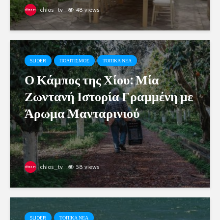
chios_tv
48 views
SLIDER
ΠΟΛΙΤΙΣΜΟΣ
ΤΟΠΙΚΑ ΝΕΑ
Ο Κάμπος της Χίου: Μία
Ζωντανή Ιστορία Γραμμένη με
Άρωμα Μανταρινιού
chios_tv
58 views
SLIDER
ΤΟΠΙΚΑ ΝΕΑ