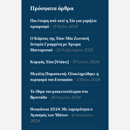
Πρόσφατα άρθρα
Πιο έτοιμη από ποτέ η Χίο για γαμήλιο
προορισμό
19 Μαΐου 2025
Ο Κάμπος της Χίου: Μία Ζωντανή
Ιστορία Γραμμένη με Άρωμα
Μανταρινιού
25 Φεβρουαρίου 2025
Καρφάς Χίου [Video]
19 Ιουνίου 2024
Μεγάλη Παρασκευή: Ολοκληρώθηκε η
περιφορά του Επιταφίου
3 Μαΐου 2024
Το έθιμο του ρουκετοπόλεμου στο
Βροντάδο
28 Απριλίου 2024
Θεοφάνεια 2024: Με λαμπρότητα ο
Αγιασμός των Υδάτων
6 Ιανουαρίου
2024