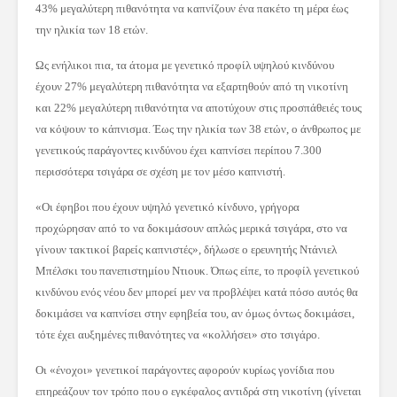
43% μεγαλύτερη πιθανότητα να καπνίζουν ένα πακέτο τη μέρα έως
την ηλικία των 18 ετών.
Ως ενήλικοι πια, τα άτομα με γενετικό προφίλ υψηλού κινδύνου
έχουν 27% μεγαλύτερη πιθανότητα να εξαρτηθούν από τη νικοτίνη
και 22% μεγαλύτερη πιθανότητα να αποτύχουν στις προσπάθειές τους
να κόψουν το κάπνισμα. Έως την ηλικία των 38 ετών, ο άνθρωπος με
γενετικούς παράγοντες κινδύνου έχει καπνίσει περίπου 7.300
περισσότερα τσιγάρα σε σχέση με τον μέσο καπνιστή.
«Οι έφηβοι που έχουν υψηλό γενετικό κίνδυνο, γρήγορα
προχώρησαν από το να δοκιμάσουν απλώς μερικά τσιγάρα, στο να
γίνουν τακτικοί βαρείς καπνιστές», δήλωσε ο ερευνητής Ντάνιελ
Μπέλσκι του πανεπιστημίου Ντιουκ. Όπως είπε, το προφίλ γενετικού
κινδύνου ενός νέου δεν μπορεί μεν να προβλέψει κατά πόσο αυτός θα
δοκιμάσει να καπνίσει στην εφηβεία του, αν όμως όντως δοκιμάσει,
τότε έχει αυξημένες πιθανότητες να «κολλήσει» στο τσιγάρο.
Οι «ένοχοι» γενετικοί παράγοντες αφορούν κυρίως γονίδια που
επηρεάζουν τον τρόπο που ο εγκέφαλος αντιδρά στη νικοτίνη (γίνεται