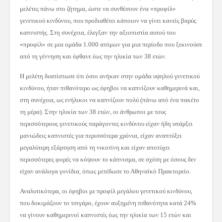
μελέτες πάνω στο ζήτημα, ώστε να συνθέσουν ένα «προφίλ»
γενετικού κινδύνου, που προδιαθέτει κάποιον να γίνει κανείς βαρύς
καπνιστής. Στη συνέχεια, έλεγξαν την αξιοπιστία αυτού του
«προφίλ» σε μια ομάδα 1.000 ατόμων για μια περίοδο που ξεκινούσε
από τη γέννηση και έφθανε έως την ηλικία των 38 ετών.
Η μελέτη διαπίστωσε ότι όσοι ανήκαν στην ομάδα υψηλού γενετικού
κινδύνου, ήταν πιθανότερο ως έφηβοι να καπνίζουν καθημερινά και,
στη συνέχεια, ως ενήλικοι να καπνίζουν πολύ (πάνω από ένα πακέτο
τη μέρα). Στην ηλικία των 38 ετών, οι άνθρωποι με τους
περισσότερους γενετικούς παράγοντες κινδύνου είχαν ήδη υπάρξει
μανιώδεις καπνιστές για περισσότερα χρόνια, είχαν αναπτύξει
μεγαλύτερη εξάρτηση από τη νικοτίνη και είχαν αποτύχει
περισσότερες φορές να κόψουν το κάπνισμα, σε σχέση με όσους δεν
είχαν ανάλογα γονίδια, όπως μετέδωσε το Αθηναϊκό Πρακτορείο.
Αναλυτικότερα, οι έφηβοι με προφίλ μεγάλου γενετικού κινδύνου,
που δοκιμάζουν το τσιγάρο, έχουν αυξημένη πιθανότητα κατά 24%
να γίνουν καθημερινοί καπνιστές έως την ηλικία των 15 ετών και