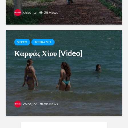
chios_tv
58 views
SLIDER
ΤΟΠΙΚΑ ΝΕΑ
Καρφάς Χίου [Video]
chios_tv
98 views