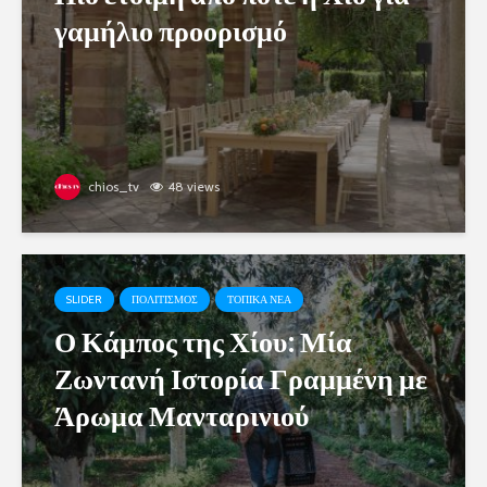
γαμήλιο προορισμό
chios_tv
48 views
SLIDER
ΠΟΛΙΤΙΣΜΟΣ
ΤΟΠΙΚΑ ΝΕΑ
Ο Κάμπος της Χίου: Μία
Ζωντανή Ιστορία Γραμμένη με
Άρωμα Μανταρινιού