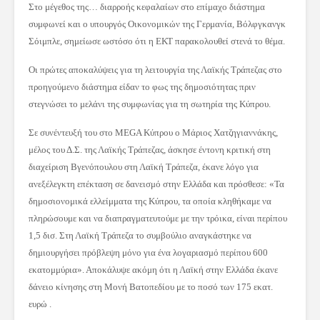
Στο μέγεθος της… διαρροής κεφαλαίων στο επίμαχο διάστημα
συμφωνεί και ο υπουργός Οικονομικών της Γερμανία, Βόλφγκανγκ
Σόιμπλε, σημείωσε ωστόσο ότι η ΕΚΤ παρακολουθεί στενά το θέμα.
Οι πρώτες αποκαλύψεις για τη λειτουργία της Λαϊκής Τράπεζας στο
προηγούμενο διάστημα είδαν το φως της δημοσιότητας πριν
στεγνώσει το μελάνι της συμφωνίας για τη σωτηρία της Κύπρου.
Σε συνέντευξή του στο MEGA Κύπρου ο Μάριος Χατζηγιαννάκης,
μέλος του Δ.Σ. της Λαϊκής Τράπεζας, άσκησε έντονη κριτική στη
διαχείριση Βγενόπουλου στη Λαϊκή Τράπεζα, έκανε λόγο για
ανεξέλεγκτη επέκταση σε δανεισμό στην Ελλάδα και πρόσθεσε: «Τα
δημοσιονομικά ελλείμματα της Κύπρου, τα οποία κληθήκαμε να
πληρώσουμε και να διαπραγματευτούμε με την τρόικα, είναι περίπου
1,5 δισ. Στη Λαϊκή Τράπεζα το συμβούλιο αναγκάστηκε να
δημιουργήσει πρόβλεψη μόνο για ένα λογαριασμό περίπου 600
εκατομμύρια». Αποκάλυψε ακόμη ότι η Λαϊκή στην Ελλάδα έκανε
δάνειο κίνησης στη Μονή Βατοπεδίου με το ποσό των 175 εκατ.
ευρώ .