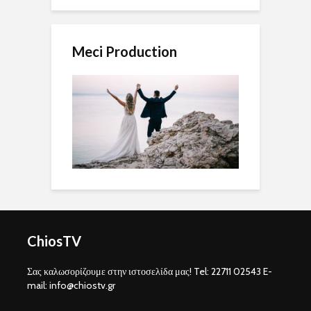
Meci Production
ChiosTV
Σας καλωσορίζουμε στην ιστοσελίδα μας! Tel: 22711 02543 E-
mail: info@chiostv.gr