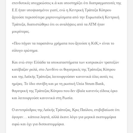
επενδυτικές υποχρεώσεις κ.ά και υποστηρίζει ότι διαπραγματευτές της
Ε.Ε ήταν υποψιασμένοι γιατί, ενώ η Κεντρική Τράπεζα Κύπρου
ζητούσε περισσότερα χαρτονομίσματα από την Ευρωπαϊκή Κεντρική
Τράπεζα, διαπιστώθηκε ότι οι αναλήψεις από τα ΑΤΜ ήταν
μικρότερες.
«Που πήγαν τα παραπάνω χρήματα που ζητούσε η ΚτΚ;» είναι το
εύλογο ερώτημα.
Και ενώ στην Ελλάδα τα υποκαταστήματα των κυπριακών τραπεζών
κατέβαζαν ρολά, στο Λονδίνο οι θυγατρικές της Τράπεζας Κύπρου
και της Λαϊκής Τράπεζας λειτουργούσαν κανονικά όλες αυτές τις
ημέρες. Το ίδιο συνέβη και με τη ρωσική Unia Strum Bank,
θυγατρική της Τράπεζας Κύπρου που δεν έβαλε κανενός είδους όριο
και λειτουργούσε κανονικά στη Ρωσία.
Ο αντιπρόεδρος της Λαϊκής Τράπεζας, Κρις Παύλου, επιβεβαίωσε ότι
έφυγαν… κάποια λεφτά, αλλά έκανε λόγο για μερικά εκατομμύρια
ευρώ και όχι για δισεκατομμύρια.