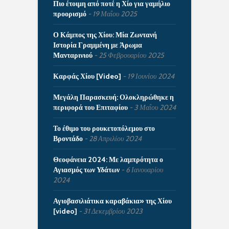
Πιο έτοιμη από ποτέ η Χίο για γαμήλιο
προορισμό
19 Μαΐου 2025
Ο Κάμπος της Χίου: Μία Ζωντανή
Ιστορία Γραμμένη με Άρωμα
Μανταρινιού
25 Φεβρουαρίου 2025
Καρφάς Χίου [Video]
19 Ιουνίου 2024
Μεγάλη Παρασκευή: Ολοκληρώθηκε η
περιφορά του Επιταφίου
3 Μαΐου 2024
Το έθιμο του ρουκετοπόλεμου στο
Βροντάδο
28 Απριλίου 2024
Θεοφάνεια 2024: Με λαμπρότητα ο
Αγιασμός των Υδάτων
6 Ιανουαρίου
2024
Αγιοβασιλιάτικα καραβάκια» της Χίου
[video]
31 Δεκεμβρίου 2023