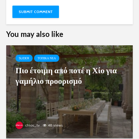
You may also like
SLIDER
ΤΟΠΙΚΑ ΝΕΑ
Πιο έτοιμη από ποτέ η Χίο για
γαμήλιο προορισμό
chios_tv
48 views