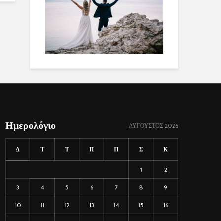
Ημερολόγιο
ΑΎΓΟΥΣΤΟΣ 2026
Δ
Τ
Τ
Π
Π
Σ
Κ
1
2
3
4
5
6
7
8
9
10
11
12
13
14
15
16