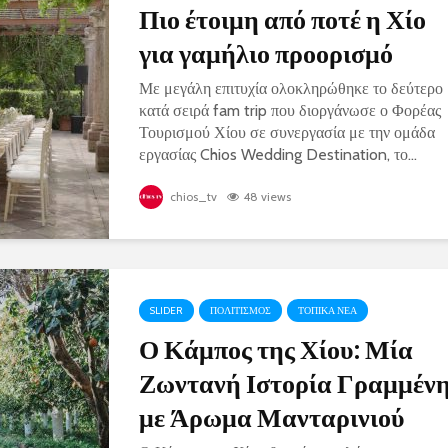
Πιο έτοιμη από ποτέ η Χίο
για γαμήλιο προορισμό
Με μεγάλη επιτυχία ολοκληρώθηκε το δεύτερο
κατά σειρά fam trip που διοργάνωσε ο Φορέας
Τουρισμού Χίου σε συνεργασία με την ομάδα
εργασίας Chios Wedding Destination, το...
chios_tv
48 views
SLIDER
ΠΟΛΙΤΙΣΜΟΣ
ΤΟΠΙΚΑ ΝΕΑ
Ο Κάμπος της Χίου: Μία
Ζωντανή Ιστορία Γραμμέν
με Άρωμα Μανταρινιού