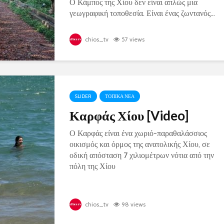
Ο Κάμπος της Χίου δεν είναι απλώς μια
γεωγραφική τοποθεσία. Είναι ένας ζωντανός...
chios_tv
57 views
SLIDER
ΤΟΠΙΚΑ ΝΕΑ
Καρφάς Χίου [Video]
Ο Καρφάς είναι ένα χωριό-παραθαλάσσιος
οικισμός και όρμος της ανατολικής Χίου, σε
οδική απόσταση 7 χιλιομέτρων νότια από την
πόλη της Χίου
chios_tv
98 views