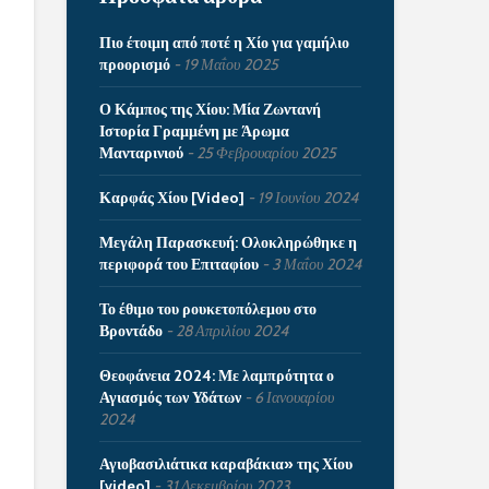
Πιο έτοιμη από ποτέ η Χίο για γαμήλιο
προορισμό
19 Μαΐου 2025
Ο Κάμπος της Χίου: Μία Ζωντανή
Ιστορία Γραμμένη με Άρωμα
Μανταρινιού
25 Φεβρουαρίου 2025
Καρφάς Χίου [Video]
19 Ιουνίου 2024
Μεγάλη Παρασκευή: Ολοκληρώθηκε η
περιφορά του Επιταφίου
3 Μαΐου 2024
Το έθιμο του ρουκετοπόλεμου στο
Βροντάδο
28 Απριλίου 2024
Θεοφάνεια 2024: Με λαμπρότητα ο
Αγιασμός των Υδάτων
6 Ιανουαρίου
2024
Αγιοβασιλιάτικα καραβάκια» της Χίου
[video]
31 Δεκεμβρίου 2023