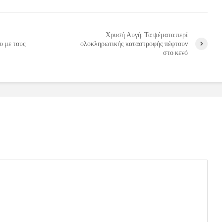
Χρυσή Αυγή: Τα ψέματα περί
υ με τους
ολοκληρωτικής καταστροφής πέφτουν
στο κενό