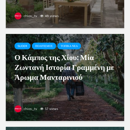
chios_tv
48 views
SLIDER
ΠΟΛΙΤΙΣΜΟΣ
ΤΟΠΙΚΑ ΝΕΑ
Ο Κάμπος της Χίου: Μία
Ζωντανή Ιστορία Γραμμένη με
Άρωμα Μανταρινιού
chios_tv
57 views