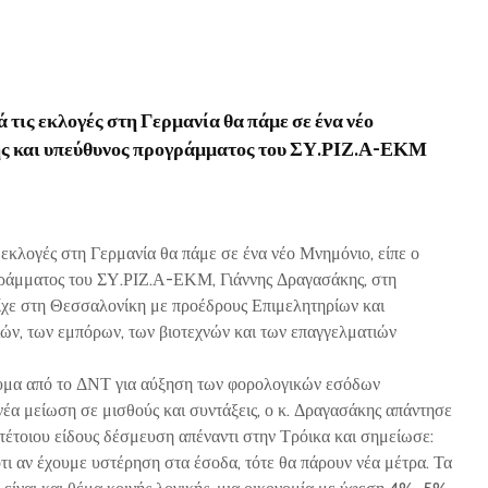
τά τις εκλογές στη Γερμανία θα πάμε σε ένα νέο
τής και υπεύθυνος προγράμματος του ΣΥ.ΡΙΖ.Α-ΕΚΜ
ις εκλογές στη Γερμανία θα πάμε σε ένα νέο Μνημόνιο, είπε ο
γράμματος του ΣΥ.ΡΙΖ.Α-ΕΚΜ, Γιάννης Δραγασάκης, στη
είχε στη Θεσσαλονίκη με προέδρους Επιμελητηρίων και
ών, των εμπόρων, των βιοτεχνών και των επαγγελματιών
νυμα από το ΔΝΤ για αύξηση των φορολογικών εσόδων
νέα μείωση σε μισθούς και συντάξεις, ο κ. Δραγασάκης απάντησε
 τέτοιου είδους δέσμευση απέναντι στην Τρόικα και σημείωσε:
τι αν έχουμε υστέρηση στα έσοδα, τότε θα πάρουν νέα μέτρα. Τα