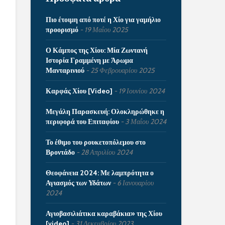
Πιο έτοιμη από ποτέ η Χίο για γαμήλιο
προορισμό
19 Μαΐου 2025
Ο Κάμπος της Χίου: Μία Ζωντανή
Ιστορία Γραμμένη με Άρωμα
Μανταρινιού
25 Φεβρουαρίου 2025
Καρφάς Χίου [Video]
19 Ιουνίου 2024
Μεγάλη Παρασκευή: Ολοκληρώθηκε η
περιφορά του Επιταφίου
3 Μαΐου 2024
Το έθιμο του ρουκετοπόλεμου στο
Βροντάδο
28 Απριλίου 2024
Θεοφάνεια 2024: Με λαμπρότητα ο
Αγιασμός των Υδάτων
6 Ιανουαρίου
2024
Αγιοβασιλιάτικα καραβάκια» της Χίου
[video]
31 Δεκεμβρίου 2023