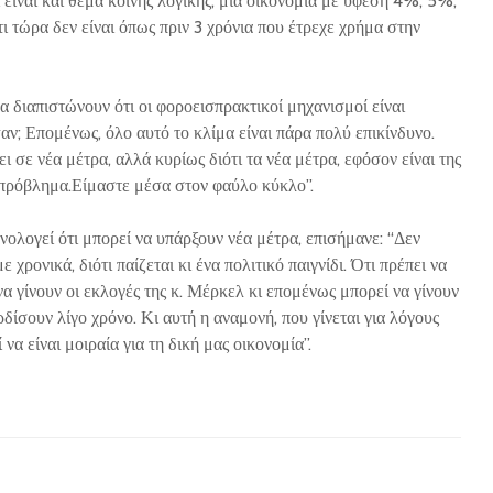
 είναι και θέμα κοινής λογικής, μια οικονομία με ύφεση 4%, 5%,
τι τώρα δεν είναι όπως πριν 3 χρόνια που έτρεχε χρήμα στην
α διαπιστώνουν ότι οι φοροεισπρακτικοί μηχανισμοί είναι
ν; Επομένως, όλο αυτό το κλίμα είναι πάρα πολύ επικίνδυνο.
ι σε νέα μέτρα, αλλά κυρίως διότι τα νέα μέτρα, εφόσον είναι της
το πρόβλημα.Είμαστε μέσα στον φαύλο κύκλο”.
ολογεί ότι μπορεί να υπάρξουν νέα μέτρα, επισήμανε: “Δεν
χρονικά, διότι παίζεται κι ένα πολιτικό παιγνίδι. Ότι πρέπει να
να γίνουν οι εκλογές της κ. Μέρκελ κι επομένως μπορεί να γίνουν
ρδίσουν λίγο χρόνο. Κι αυτή η αναμονή, που γίνεται για λόγους
να είναι μοιραία για τη δική μας οικονομία”.