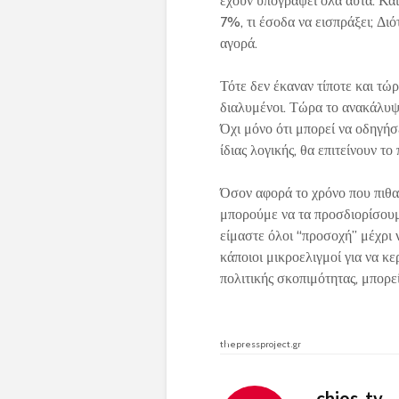
έχουν υπογράψει όλα αυτά. Και
7%, τι έσοδα να εισπράξει; Διό
αγορά.
Τότε δεν έκαναν τίποτε και τώρ
διαλυμένοι. Τώρα το ανακάλυψα
Όχι μόνο ότι μπορεί να οδηγήσε
ίδιας λογικής, θα επιτείνουν 
Όσον αφορά το χρόνο που πιθαν
μπορούμε να τα προσδιορίσουμε 
είμαστε όλοι “προσοχή” μέχρι 
κάποιοι μικροελιγμοί για να κε
πολιτικής σκοπιμότητας, μπορεί 
thepressproject.gr
chios_tv