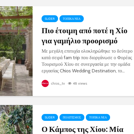
SLIDER
ΤΟΠΙΚΑ ΝΕΑ
Πιο έτοιμη από ποτέ η Χίο
για γαμήλιο προορισμό
Με μεγάλη επιτυχία ολοκληρώθηκε το δεύτερο
κατά σειρά fam trip που διοργάνωσε ο Φορέας
Τουρισμού Χίου σε συνεργασία με την ομάδα
εργασίας Chios Wedding Destination, το...
chios_tv
48 views
SLIDER
ΠΟΛΙΤΙΣΜΟΣ
ΤΟΠΙΚΑ ΝΕΑ
Ο Κάμπος της Χίου: Μία