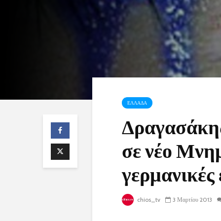
ΕΛΛΑΔΑ
Δραγασάκης:
σε νέο Μνημ
γερμανικές 
chios_tv
3 Μαρτίου 2013