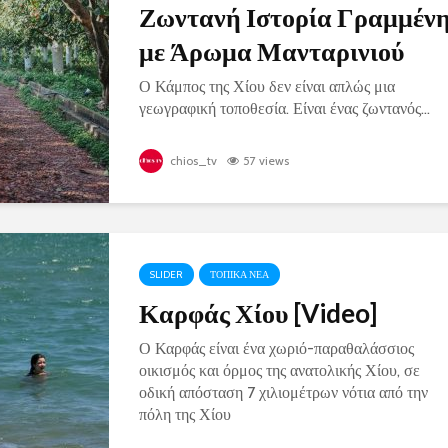
Ζωντανή Ιστορία Γραμμέν
με Άρωμα Μανταρινιού
Ο Κάμπος της Χίου δεν είναι απλώς μια
γεωγραφική τοποθεσία. Είναι ένας ζωντανός...
chios_tv
57 views
SLIDER
ΤΟΠΙΚΑ ΝΕΑ
Καρφάς Χίου [Video]
Ο Καρφάς είναι ένα χωριό-παραθαλάσσιος
οικισμός και όρμος της ανατολικής Χίου, σε
οδική απόσταση 7 χιλιομέτρων νότια από την
πόλη της Χίου