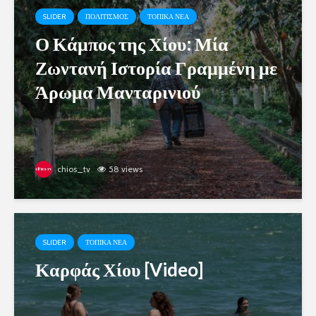
SLIDER
ΠΟΛΙΤΙΣΜΟΣ
ΤΟΠΙΚΑ ΝΕΑ
Ο Κάμπος της Χίου: Μία
Ζωντανή Ιστορία Γραμμένη με
Άρωμα Μανταρινιού
chios_tv
58 views
SLIDER
ΤΟΠΙΚΑ ΝΕΑ
Καρφάς Χίου [Video]