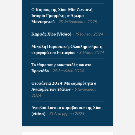
Ο Κάμπος της Χίου: Μία Ζωντανή
Ιστορία Γραμμένη με Άρωμα
Μανταρινιού
25 Φεβρουαρίου 2025
Καρφάς Χίου [Video]
19 Ιουνίου 2024
Μεγάλη Παρασκευή: Ολοκληρώθηκε η
περιφορά του Επιταφίου
3 Μαΐου 2024
Το έθιμο του ρουκετοπόλεμου στο
Βροντάδο
28 Απριλίου 2024
Θεοφάνεια 2024: Με λαμπρότητα ο
Αγιασμός των Υδάτων
6 Ιανουαρίου
2024
Αγιοβασιλιάτικα καραβάκια» της Χίου
[video]
31 Δεκεμβρίου 2023