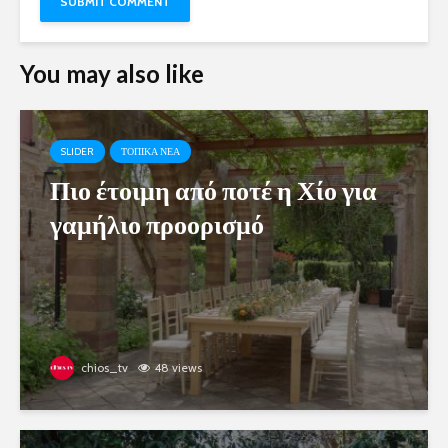
You may also like
SLIDER
ΤΟΠΙΚΑ ΝΕΑ
Πιο έτοιμη από ποτέ η Χίο για
γαμήλιο προορισμό
chios_tv
48 views