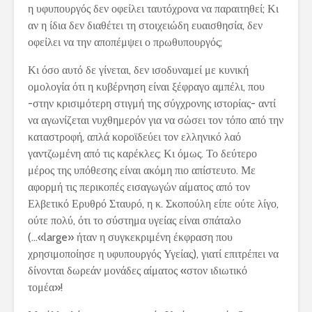
η υφυπουργός δεν οφείλει ταυτόχρονα να παραιτηθεί; Κι
αν η ίδια δεν διαθέτει τη στοιχειώδη ευαισθησία, δεν
οφείλει να την αποπέμψει ο πρωθυπουργός;
Κι όσο αυτό δε γίνεται, δεν ισοδυναμεί με κυνική
ομολογία ότι η κυβέρνηση είναι ξέφραγο αμπέλι, που
-στην κρισιμότερη στιγμή της σύγχρονης ιστορίας- αντί
να αγωνίζεται νυχθημερόν για να σώσει τον τόπο από την
καταστροφή, απλά κοροϊδεύει τον ελληνικό λαό
γαντζωμένη από τις καρέκλες; Κι όμως. Το δεύτερο
μέρος της υπόθεσης είναι ακόμη πιο απίστευτο. Με
αφορμή τις περικοπές εισαγωγών αίματος από τον
Ελβετικό Ερυθρό Σταυρό, η κ. Σκοπούλη είπε ούτε λίγο,
ούτε πολύ, ότι το σύστημα υγείας είναι σπάταλο
(…«large» ήταν η συγκεκριμένη έκφραση που
χρησιμοποίησε η υφυπουργός Υγείας), γιατί επιτρέπει να
δίνονται δωρεάν μονάδες αίματος «στον ιδιωτικό
τομέα»!