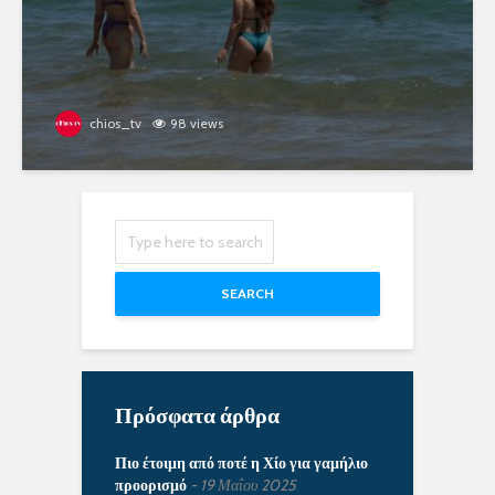
chios_tv
98 views
SEARCH
Πρόσφατα άρθρα
Πιο έτοιμη από ποτέ η Χίο για γαμήλιο
προορισμό
19 Μαΐου 2025