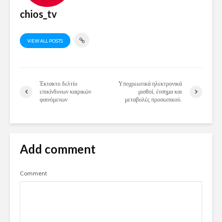
chios_tv
VIEW ALL POSTS
Έκτακτο δελτίο
Υποχρεωτικά ηλεκτρονικά
επικίνδυνων καιρικών
μισθοί, ένσημα και
φαινόμενων
μεταβολές προσωπικού.
Add comment
Comment