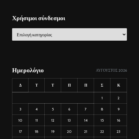
Χρήσιμοι σύνδεσμοι
Χρήσιμοι
σύνδεσμοι
Ημερολόγιο
ΑΎΓΟΥΣΤΟΣ 2026
Δ
Τ
Τ
Π
Π
Σ
Κ
1
2
3
4
5
6
7
8
9
10
11
12
13
14
15
16
17
18
19
20
21
22
23