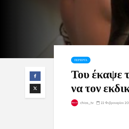
ΠΕΡΙΕΡΓΑ
Του έκαψε τ
να τον εκδι
chios_tv
22 Φεβρουαρίου 20