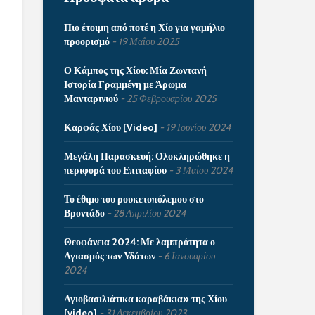
Πιο έτοιμη από ποτέ η Χίο για γαμήλιο
προορισμό
19 Μαΐου 2025
Ο Κάμπος της Χίου: Μία Ζωντανή
Ιστορία Γραμμένη με Άρωμα
Μανταρινιού
25 Φεβρουαρίου 2025
Καρφάς Χίου [Video]
19 Ιουνίου 2024
Μεγάλη Παρασκευή: Ολοκληρώθηκε η
περιφορά του Επιταφίου
3 Μαΐου 2024
Το έθιμο του ρουκετοπόλεμου στο
Βροντάδο
28 Απριλίου 2024
Θεοφάνεια 2024: Με λαμπρότητα ο
Αγιασμός των Υδάτων
6 Ιανουαρίου
2024
Αγιοβασιλιάτικα καραβάκια» της Χίου
[video]
31 Δεκεμβρίου 2023