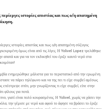
 περίεργες ιστορίες απιστίας και πως ο/η απατημένη
δίκηση.
ίεργες ιστορίες απιστίας και πως ο/η απατημένη σύζυγος
κεκριμένη όμως είναι από τις λίγες. Η Yolivel Lopez τρελάθηκε
ην απατά και για να τον εκδικηθεί του έριξε καυτό νερό στα
κοιμόταν!
μβία ενημερώθηκε μάλιστα για το περιστατικό από την ερωμένη
ίστασε να πάρει τηλέφωνο και να της πει τι είχε συμβεί αμέσως
 επέστρεψε σπίτι, μην γνωρίζοντας τι είχε συμβεί, είπε στην
τι φίλους για ποτά.
ύπνο, γιατί είναι πολύ κουρασμένος. Η Yolivel, χωρίς να χάσει την
όλα, την γέμισε με νερό και αφού το άφησε να βράσει το έριξε