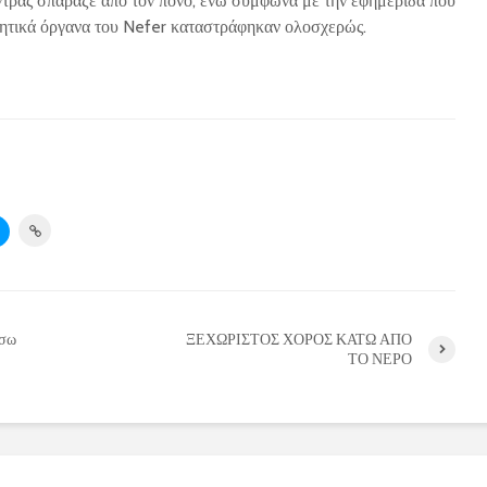
άντρας σπάραζε από τον πόνο, ενώ σύμφωνα με την εφημερίδα που
νητικά όργανα του Nefer καταστράφηκαν ολοσχερώς.
έσω
ΞΕΧΩΡΙΣΤΟΣ ΧΟΡΟΣ ΚΑΤΩ ΑΠΟ
ΤΟ ΝΕΡΟ