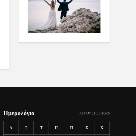
Ημερολόγιο
ΑΎΓΟΥΣΤΟΣ 2026
Δ
Τ
Τ
Π
Π
Σ
Κ