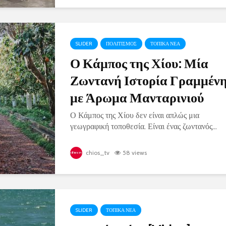
SLIDER
ΠΟΛΙΤΙΣΜΟΣ
ΤΟΠΙΚΑ ΝΕΑ
Ο Κάμπος της Χίου: Μία
Ζωντανή Ιστορία Γραμμέν
με Άρωμα Μανταρινιού
Ο Κάμπος της Χίου δεν είναι απλώς μια
γεωγραφική τοποθεσία. Είναι ένας ζωντανός...
chios_tv
58 views
SLIDER
ΤΟΠΙΚΑ ΝΕΑ