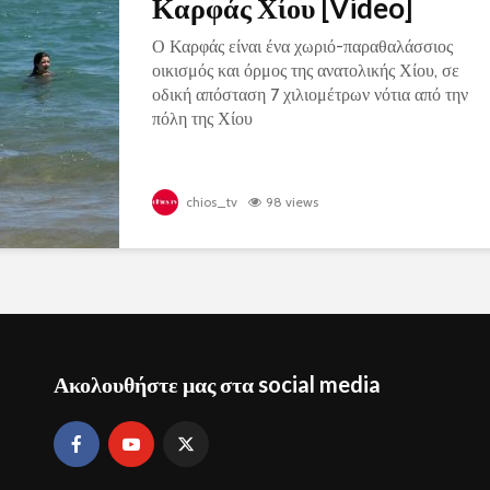
Καρφάς Χίου [Video]
Ο Καρφάς είναι ένα χωριό-παραθαλάσσιος
οικισμός και όρμος της ανατολικής Χίου, σε
οδική απόσταση 7 χιλιομέτρων νότια από την
πόλη της Χίου
chios_tv
98 views
Ακολουθήστε μας στα social media