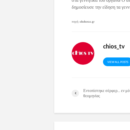
στα γεννητικά του όργανα! Ο 
δημοσίευσε την είδηση τα γεν
πηγή: okokoras.gr
chios_tv
VIEW ALL POSTS
Εντοπίστηκε σέρφερ… εν μ
θεομηνίας