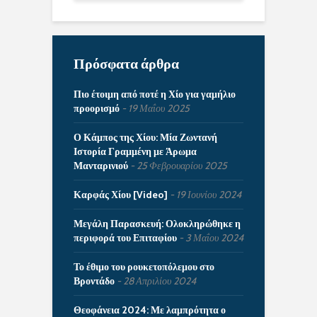
Πρόσφατα άρθρα
Πιο έτοιμη από ποτέ η Χίο για γαμήλιο
προορισμό
19 Μαΐου 2025
Ο Κάμπος της Χίου: Μία Ζωντανή
Ιστορία Γραμμένη με Άρωμα
Μανταρινιού
25 Φεβρουαρίου 2025
Καρφάς Χίου [Video]
19 Ιουνίου 2024
Μεγάλη Παρασκευή: Ολοκληρώθηκε η
περιφορά του Επιταφίου
3 Μαΐου 2024
Το έθιμο του ρουκετοπόλεμου στο
Βροντάδο
28 Απριλίου 2024
Θεοφάνεια 2024: Με λαμπρότητα ο