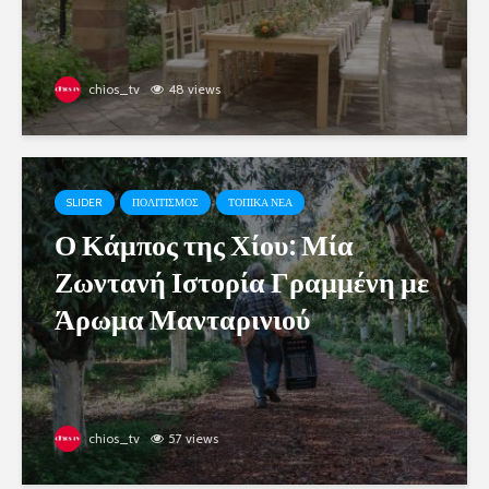
chios_tv
48 views
SLIDER
ΠΟΛΙΤΙΣΜΟΣ
ΤΟΠΙΚΑ ΝΕΑ
Ο Κάμπος της Χίου: Μία
Ζωντανή Ιστορία Γραμμένη με
Άρωμα Μανταρινιού
chios_tv
57 views