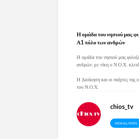
Η ομάδα του νησιού μας φι
Α1 πόλο των ανδρών
Η ομάδα του νησιού μας φιλοξε
ανδρών, με νίκη ο Ν.Ο.Χ. κλει
Η Διοίκηση και οι παίχτες της
του Ν.Ο.Χ.
chios_tv
VIEW ALL POSTS