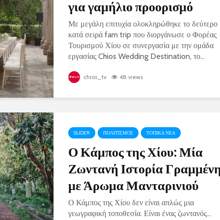
για γαμήλιο προορισμό
Με μεγάλη επιτυχία ολοκληρώθηκε το δεύτερο
κατά σειρά fam trip που διοργάνωσε ο Φορέας
Τουρισμού Χίου σε συνεργασία με την ομάδα
εργασίας Chios Wedding Destination, το...
chios_tv
48 views
SLIDER
ΠΟΛΙΤΙΣΜΟΣ
ΤΟΠΙΚΑ ΝΕΑ
Ο Κάμπος της Χίου: Μία
Ζωντανή Ιστορία Γραμμέν
με Άρωμα Μανταρινιού
Ο Κάμπος της Χίου δεν είναι απλώς μια
γεωγραφική τοποθεσία. Είναι ένας ζωντανός...