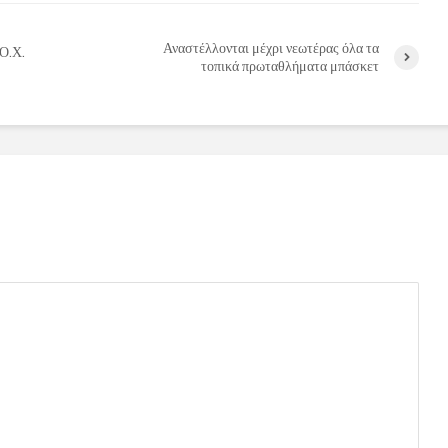
Αναστέλλονται μέχρι νεωτέρας όλα τα
.Ο.Χ.
τοπικά πρωταθλήματα μπάσκετ