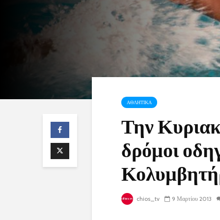
ΑΘΛΗΤΙΚΑ
Την Κυριακή
δρόμοι οδη
Κολυμβητήρ
chios_tv
9 Μαρτίου 2013