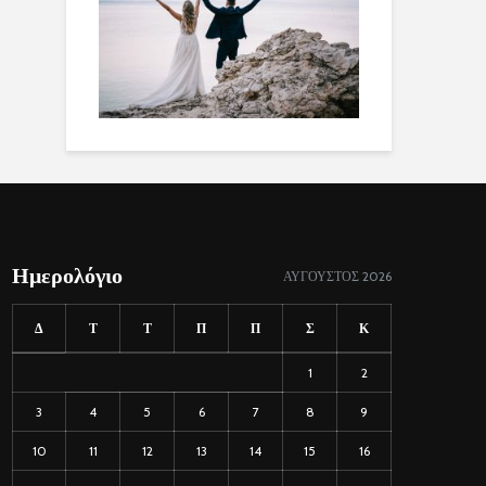
Ημερολόγιο
ΑΎΓΟΥΣΤΟΣ 2026
Δ
Τ
Τ
Π
Π
Σ
Κ
1
2
3
4
5
6
7
8
9
10
11
12
13
14
15
16