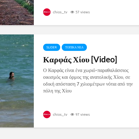
chios_tv
57 views
SLIDER
ΤΟΠΙΚΑ ΝΕΑ
Καρφάς Χίου [Video]
Ο Καρφάς είναι ένα χωριό-παραθαλάσσιος
οικισμός και όρμος της ανατολικής Χίου, σε
οδική απόσταση 7 χιλιομέτρων νότια από την
πόλη της Χίου
chios_tv
97 views