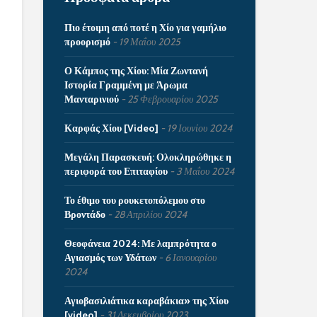
Πιο έτοιμη από ποτέ η Χίο για γαμήλιο
προορισμό
19 Μαΐου 2025
Ο Κάμπος της Χίου: Μία Ζωντανή
Ιστορία Γραμμένη με Άρωμα
Μανταρινιού
25 Φεβρουαρίου 2025
Καρφάς Χίου [Video]
19 Ιουνίου 2024
Μεγάλη Παρασκευή: Ολοκληρώθηκε η
περιφορά του Επιταφίου
3 Μαΐου 2024
Το έθιμο του ρουκετοπόλεμου στο
Βροντάδο
28 Απριλίου 2024
Θεοφάνεια 2024: Με λαμπρότητα ο
Αγιασμός των Υδάτων
6 Ιανουαρίου
2024
Αγιοβασιλιάτικα καραβάκια» της Χίου
[video]
31 Δεκεμβρίου 2023