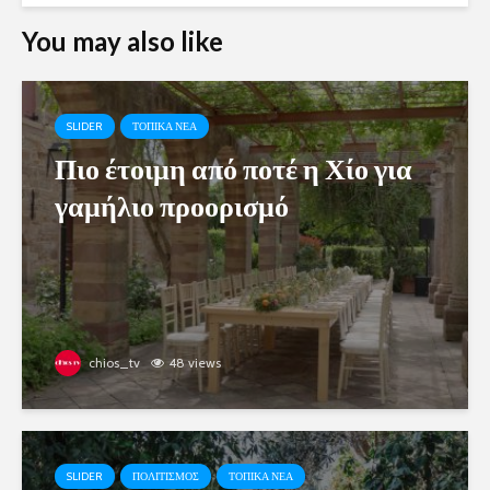
You may also like
SLIDER
ΤΟΠΙΚΑ ΝΕΑ
Πιο έτοιμη από ποτέ η Χίο για
γαμήλιο προορισμό
chios_tv
48 views
SLIDER
ΠΟΛΙΤΙΣΜΟΣ
ΤΟΠΙΚΑ ΝΕΑ