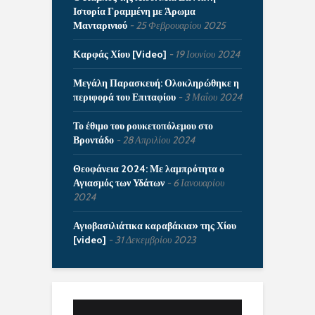
Ιστορία Γραμμένη με Άρωμα
Μανταρινιού
25 Φεβρουαρίου 2025
Καρφάς Χίου [Video]
19 Ιουνίου 2024
Μεγάλη Παρασκευή: Ολοκληρώθηκε η
περιφορά του Επιταφίου
3 Μαΐου 2024
Το έθιμο του ρουκετοπόλεμου στο
Βροντάδο
28 Απριλίου 2024
Θεοφάνεια 2024: Με λαμπρότητα ο
Αγιασμός των Υδάτων
6 Ιανουαρίου
2024
Αγιοβασιλιάτικα καραβάκια» της Χίου
[video]
31 Δεκεμβρίου 2023