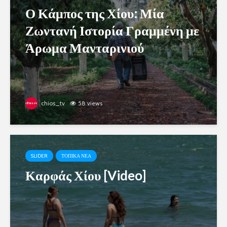
Ο Κάμπος της Χίου: Μία
Ζωντανή Ιστορία Γραμμένη με
Άρωμα Μανταρινιού
chios_tv
58 views
SLIDER
ΤΟΠΙΚΑ ΝΕΑ
Καρφάς Χίου [Video]