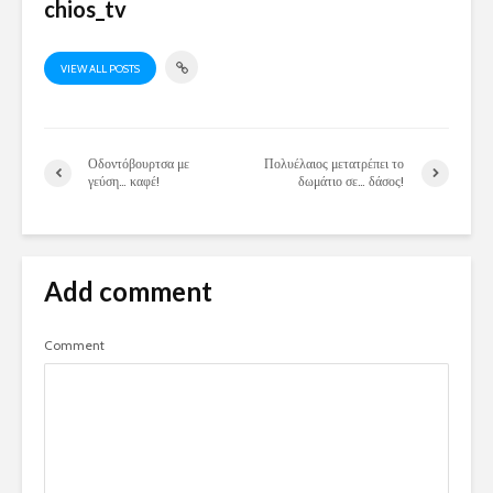
chios_tv
VIEW ALL POSTS
Οδοντόβουρτσα με
Πολυέλαιος μετατρέπει το
γεύση… καφέ!
δωμάτιο σε… δάσος!
Add comment
Comment