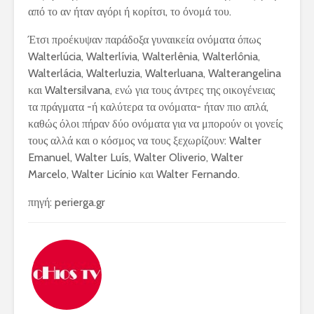
από το αν ήταν αγόρι ή κορίτσι, το όνομά του.
Έτσι προέκυψαν παράδοξα γυναικεία ονόματα όπως
Walterlúcia, Walterlívia, Walterlênia, Walterlônia,
Walterlácia, Walterluzia, Walterluana, Walterangelina
και Waltersilvana, ενώ για τους άντρες της οικογένειας
τα πράγματα -ή καλύτερα τα ονόματα- ήταν πιο απλά,
καθώς όλοι πήραν δύο ονόματα για να μπορούν οι γονείς
τους αλλά και ο κόσμος να τους ξεχωρίζουν: Walter
Emanuel, Walter Luís, Walter Oliverio, Walter
Marcelo, Walter Licínio και Walter Fernando.
πηγή: perierga.gr