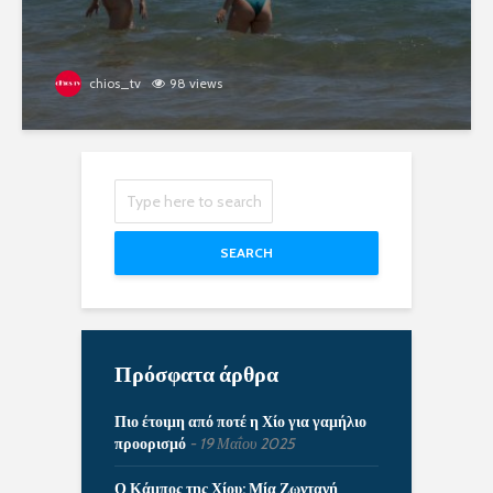
chios_tv
98 views
SEARCH
Πρόσφατα άρθρα
Πιο έτοιμη από ποτέ η Χίο για γαμήλιο
προορισμό
19 Μαΐου 2025
Ο Κάμπος της Χίου: Μία Ζωντανή