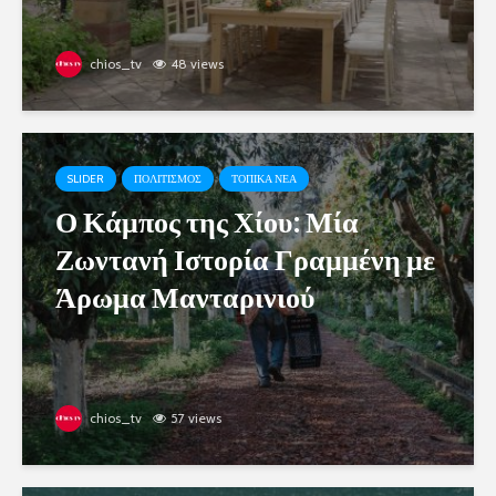
chios_tv
48 views
SLIDER
ΠΟΛΙΤΙΣΜΟΣ
ΤΟΠΙΚΑ ΝΕΑ
Ο Κάμπος της Χίου: Μία
Ζωντανή Ιστορία Γραμμένη με
Άρωμα Μανταρινιού
chios_tv
57 views