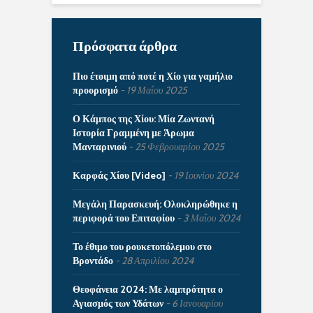
Πρόσφατα άρθρα
Πιο έτοιμη από ποτέ η Χίο για γαμήλιο
προορισμό
19 Μαΐου 2025
Ο Κάμπος της Χίου: Μία Ζωντανή
Ιστορία Γραμμένη με Άρωμα
Μανταρινιού
25 Φεβρουαρίου 2025
Καρφάς Χίου [Video]
19 Ιουνίου 2024
Μεγάλη Παρασκευή: Ολοκληρώθηκε η
περιφορά του Επιταφίου
3 Μαΐου 2024
Το έθιμο του ρουκετοπόλεμου στο
Βροντάδο
28 Απριλίου 2024
Θεοφάνεια 2024: Με λαμπρότητα ο
Αγιασμός των Υδάτων
6 Ιανουαρίου