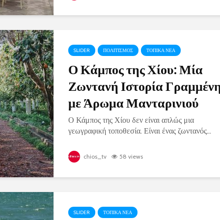
SLIDER
ΠΟΛΙΤΙΣΜΟΣ
ΤΟΠΙΚΑ ΝΕΑ
Ο Κάμπος της Χίου: Μία
Ζωντανή Ιστορία Γραμμέν
με Άρωμα Μανταρινιού
Ο Κάμπος της Χίου δεν είναι απλώς μια
γεωγραφική τοποθεσία. Είναι ένας ζωντανός...
chios_tv
58 views
SLIDER
ΤΟΠΙΚΑ ΝΕΑ