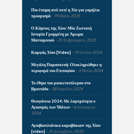
Πιο έτοιμη από ποτέ η Χίο για γαμήλιο
προορισμό
19 Μαΐου 2025
Ο Κάμπος της Χίου: Μία Ζωντανή
Ιστορία Γραμμένη με Άρωμα
Μανταρινιού
25 Φεβρουαρίου 2025
Καρφάς Χίου [Video]
19 Ιουνίου 2024
Μεγάλη Παρασκευή: Ολοκληρώθηκε η
περιφορά του Επιταφίου
3 Μαΐου 2024
Το έθιμο του ρουκετοπόλεμου στο
Βροντάδο
28 Απριλίου 2024
Θεοφάνεια 2024: Με λαμπρότητα ο
Αγιασμός των Υδάτων
6 Ιανουαρίου
2024
Αγιοβασιλιάτικα καραβάκια» της Χίου
[video]
31 Δεκεμβρίου 2023