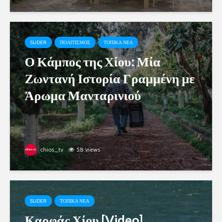
SLIDER
ΠΟΛΙΤΙΣΜΟΣ
ΤΟΠΙΚΑ ΝΕΑ
Ο Κάμπος της Χίου: Μία
Ζωντανή Ιστορία Γραμμένη με
Άρωμα Μανταρινιού
chios_tv
58 views
SLIDER
ΤΟΠΙΚΑ ΝΕΑ
Καρφάς Χίου [Video]